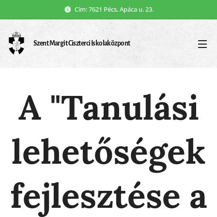
Cím: 7621 Pécs, Apáca u. 23.
Szent Margit Ciszterci Iskolaközpont
A "Tanulási
lehetőségek
fejlesztése a