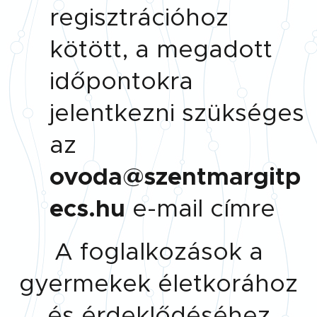
regisztrációhoz
kötött, a megadott
időpontokra
jelentkezni szükséges
az
ovoda@szentmargitp
ecs.hu
e-mail címre
A foglalkozások a
gyermekek életkorához
és érdeklődéséhez