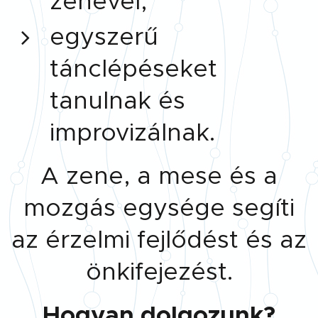
zenével,
egyszerű
tánclépéseket
tanulnak és
improvizálnak.
A zene, a mese és a
mozgás egysége segíti
az érzelmi fejlődést és az
önkifejezést.
Hogyan dolgozunk?