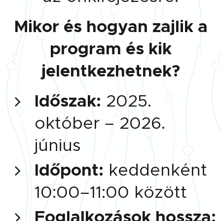
Mikor és hogyan zajlik a
program és kik
jelentkezhetnek?
Időszak:
2025.
október – 2026.
június
Időpont:
keddenként
10:00–11:00 között
Foglalkozások hossza: