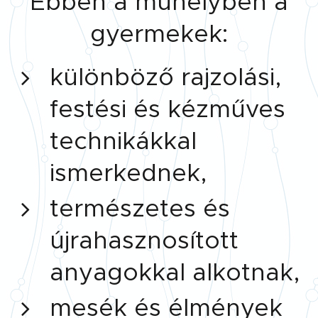
Ebben a műhelyben a
gyermekek:
különböző rajzolási,
festési és kézműves
technikákkal
ismerkednek,
természetes és
újrahasznosított
anyagokkal alkotnak,
mesék és élmények