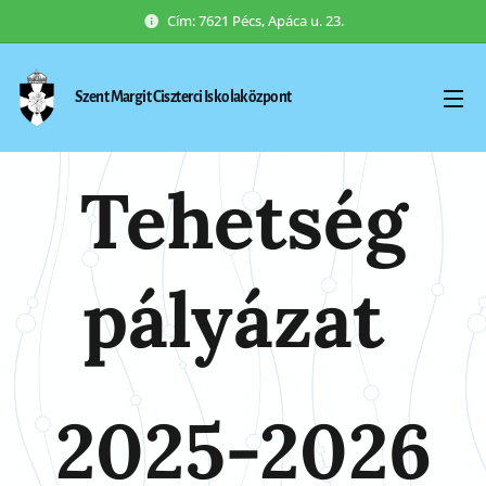
Cím: 7621 Pécs, Apáca u. 23.
Szent Margit Ciszterci Iskolaközpont
Tehetség
pályázat
2025-2026