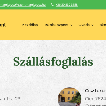
margitpecs@szentmargitpecs.hu
+36 30 830 3158
ont
Kezdőlap
Iskolaközpont
Óvoda
Isko
Szállásfoglalás
Ciszterc
a utca 23.
Cím: 7624 