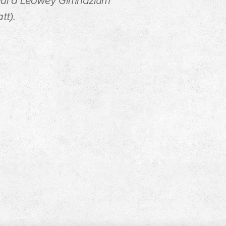
enül a Leőwey Gimnázium
tt).