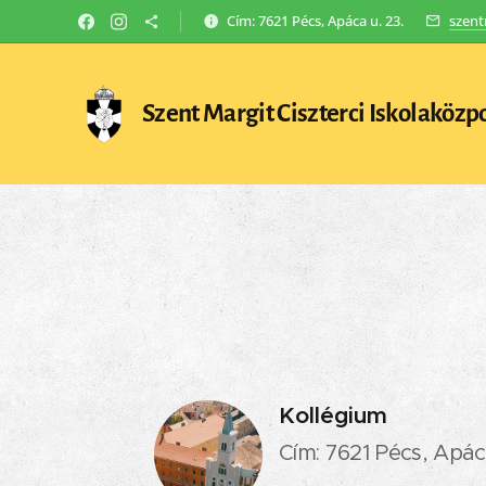
Cím: 7621 Pécs, Apáca u. 23.
szent
Szent Margit Ciszterci Iskolaközp
Kollégium
Cím: 7621 Pécs, Apác