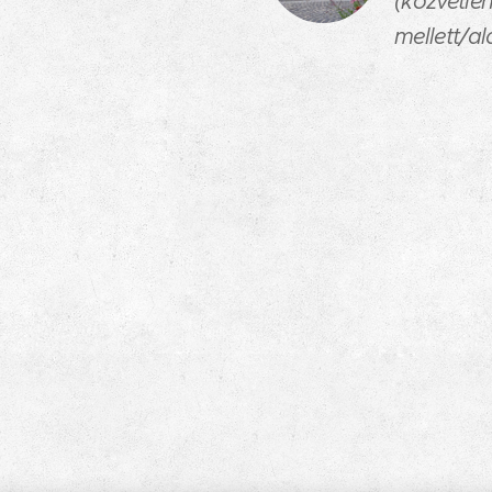
(közvetl
mellett/ala