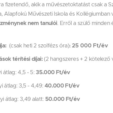
fizetendő, akik a művészetoktatást csak a Sze
a, Alapfokú Művészeti Iskola és Kollégiumban 
ézménynek nem tanulói
. Erről a szülő minden 
íja:
25 000 Ft/év
(csak heti 2 szolfézs óra)
:
ok térítési díjai
:
(2 hangszeres + 2 kötelező v
35.000 Ft/év
 átlag: 4,5 - 5:
40
.000 Ft/év
i átlag: 3,5 - 4,49:
50.000 Ft/év
yi átlag: 3,49 alatt: