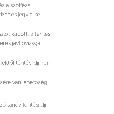
s a szolfézs
zedes jegyig kell
tot kapott, a térítési
eres javítóvizsga
től térítési díj nem
ére van lehetőség
 tanév térítési díj