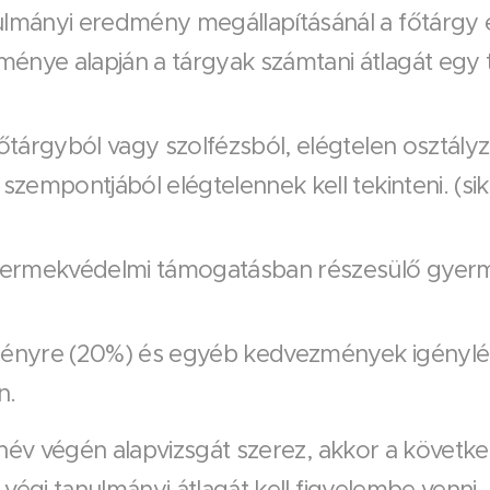
ulmányi eredmény megállapításánál a főtárgy é
énye alapján a tárgyak számtani átlagát egy ti
főtárgyból vagy szolfézsból, elégtelen osztályza
 szempontjából elégtelennek kell tekinteni. (sik
ermekvédelmi támogatásban részesülő gyermek
ényre (20%) és egyéb kedvezmények igénylés
n.
név végén alapvizsgát szerez, akkor a következő
végi tanulmányi átlagát kell figyelembe venni.