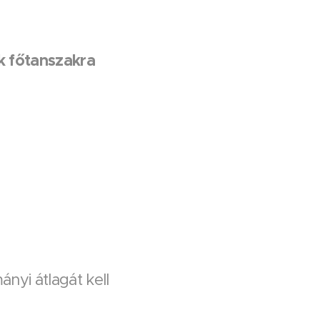
k főtanszakra
nyi átlagát kell