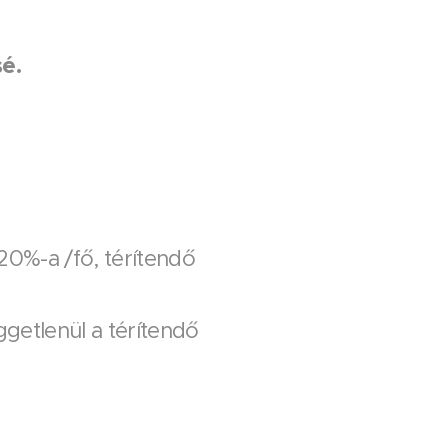
sé.
20%-a /fő, térítendő
getlenül a térítendő