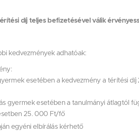
rítési díj teljes befizetésével válik érvényes
ábbi kedvezmények adhatóak:
ény:
gyermek esetében a kedvezmény a térítési díj 
s gyermek esetében a tanulmányi átlagtól füg
setben 25. 000 Ft/fő
ján egyéni elbírálás kérhető