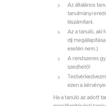
Az általános tan
tanulmányi eredm
kiszámítani.
Az a tanuló, aki 
díj megállapítása
esetén nem.)
A rendszeres gy
szedhető!
Testvérkedvezm
ezen a kérvénye
Ha a tanuló az adott ta
megállapításánál tanév 