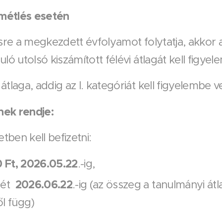
smétlés esetén
sre a megkezdett évfolyamot folytatja, akkor a t
ló utolsó kiszámított félévi átlagát kell figyel
tlaga, addig az I. kategóriát kell figyelembe v
ének rendje:
letben kell befizetni:
 Ft, 2026.05.22
.-ig,
2026.06.22
gét
.-ig (az összeg a tanulmányi átl
l függ)