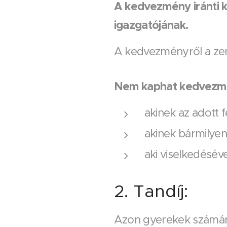
A kedvezmény iránti ké
igazgatójának.
A kedvezményről a zen
Nem kaphat kedvezmén
akinek az adott 
akinek bármilyen
aki viselkedésév
2. Tandíj:
Azon gyerekek számára 