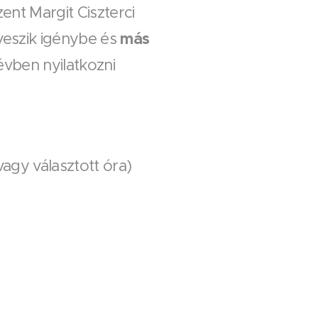
nt Margit Ciszterci
más
veszik igénybe és
évben nyilatkozni
agy választott óra)