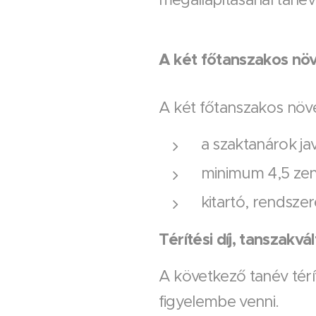
A két főtanszakos növ
A két főtanszakos növe
a szaktanárok ja
minimum 4,5 zene
kitartó, rendsze
Térítési díj, tanszakvá
A következő tanév térít
figyelembe venni.