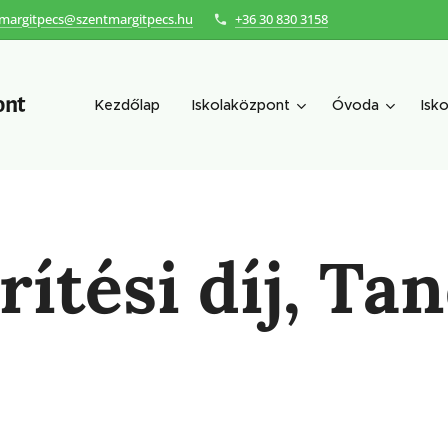
margitpecs@szentmargitpecs.hu
+36 30 830 3158
ont
Kezdőlap
Iskolaközpont
Óvoda
Isko
rítési díj, Tan