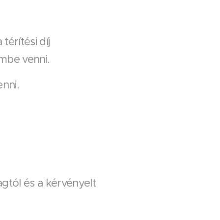
érítési díj
embe venni.
enni.
agtól és a kérvényelt