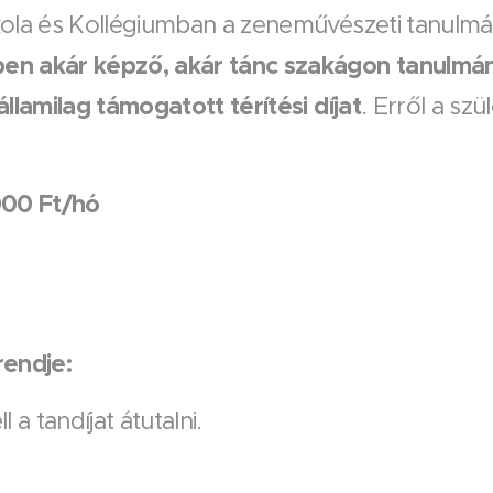
kola és Kollégiumban a zeneművészeti tanulmá
en akár képző, akár tánc szakágon tanulmán
llamilag támogatott térítési díjat
. Erről a sz
000 Ft/hó
rendje:
 a tandíjat átutalni.