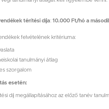
endékek térítési díja
10.
000 Ft/hó a másodi
:
ndékek felvételének kritériuma:
vaslata
iskolai tanulmányi átlag
res szorgalom
ltás esetén:
ési díj megállapításához az előző tanév tanulmá