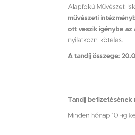
Alapfokú Művészeti Is
művészeti intézményb
ott veszik igénybe az á
nyilatkozni köteles.
A tandíj összege: 20.
Tandíj befizetésének 
Minden hónap 10.-ig kell