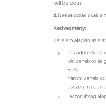
kell befizetni.
A beiratkozás csak a té
Kedvezmény:
Kérelem alapján az al
családi kedvezm
két zeneiskolás 
80%
három zeneiskolá
összeg minden e
rászorultság alap