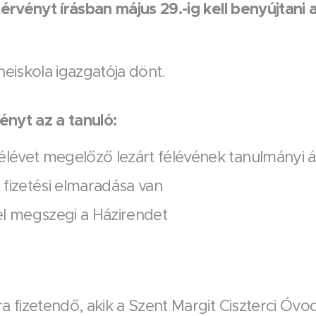
rvényt írásban május 29.-ig kell benyújtani 
eiskola igazgatója dönt.
yt az a tanuló:
félévet megelőző lezárt félévének tanulmányi á
 fizetési elmaradása van
el megszegi a Házirendet
fizetendő, akik a Szent Margit Ciszterci Óvoda