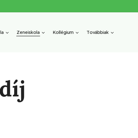
la
Zeneiskola
Kollégium
Továbbiak
díj