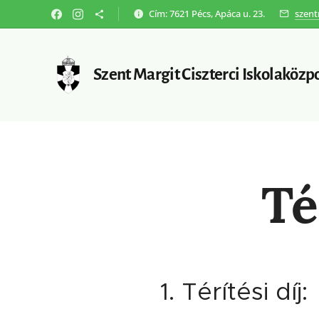
Cím: 7621 Pécs, Apáca u. 23.
szent
Szent Margit Ciszterci Iskolaközp
Té
1. Térítési díj: