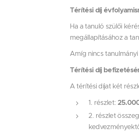
Térítési díj évfolyami
Ha a tanuló szülői kéré
megállapításához a tanu
Amíg nincs tanulmányi á
Térítési díj befizetés
A térítési díjat két rész
25.000
1. részlet:
2. részlet össze
kedvezményektő