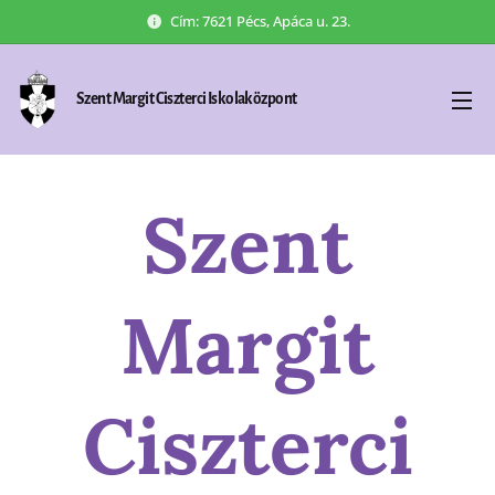
Cím: 7621 Pécs, Apáca u. 23.
Szent Margit Ciszterci Iskolaközpont
Szent
Margit
Ciszterci