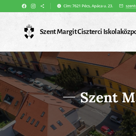
Cím: 7621 Pécs, Apáca u. 23.
szent
Szent Margit Ciszterci Iskolaközp
Szent Ma