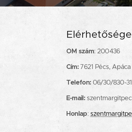
Elérhetősége
OM szám
: 200436
Cím:
7621 Pécs, Apáca 
Telefon:
06/30/830-31
E-mail:
szentmargitpe
Honlap
:
szentmargitpe