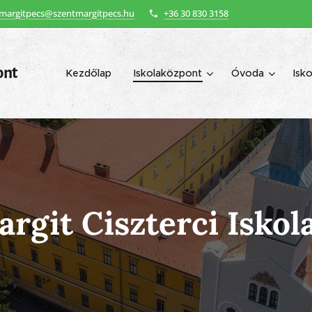
margitpecs@szentmargitpecs.hu
+36 30 830 3158
ont
Kezdőlap
Iskolaközpont
Óvoda
Isko
rgit Ciszterci Isko