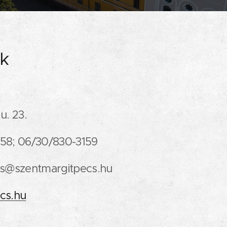
k
u. 23.
58; 06/30/830-3159
cs@szentmargitpecs.hu
cs.hu