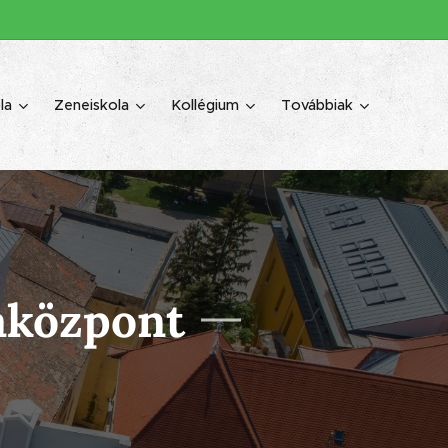
la
Zeneiskola
Kollégium
Továbbiak
laközpont