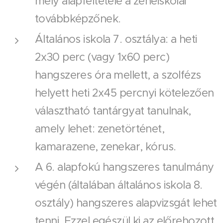
mely alapfeltétele a zeneiskolai
továbbképzőnek.
Általános iskola 7. osztálya: a heti
2x30 perc (vagy 1x60 perc)
hangszeres óra mellett, a szolfézs
helyett heti 2x45 percnyi kötelezően
választható tantárgyat tanulnak,
amely lehet: zenetörténet,
kamarazene, zenekar, kórus.
A 6. alapfokú hangszeres tanulmány
végén (általában általános iskola 8.
osztály) hangszeres alapvizsgát lehet
tenni. Ezzel egészül ki az előrehozott