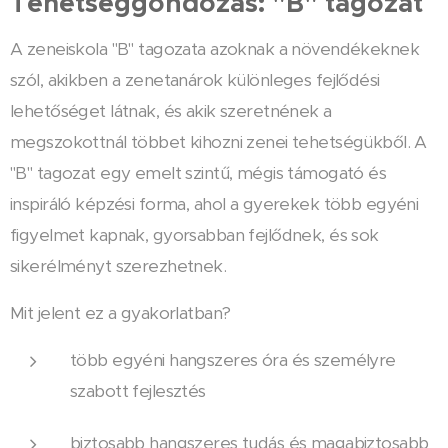
Tehetséggondozás: "B" tagozat
A zeneiskola "B" tagozata azoknak a növendékeknek
szól, akikben a zenetanárok különleges fejlődési
lehetőséget látnak, és akik szeretnének a
megszokottnál többet kihozni zenei tehetségükből. A
"B" tagozat egy emelt szintű, mégis támogató és
inspiráló képzési forma, ahol a gyerekek több egyéni
figyelmet kapnak, gyorsabban fejlődnek, és sok
sikerélményt szerezhetnek.
Mit jelent ez a gyakorlatban?
több egyéni hangszeres óra és személyre
szabott fejlesztés
biztosabb hangszeres tudás és magabiztosabb