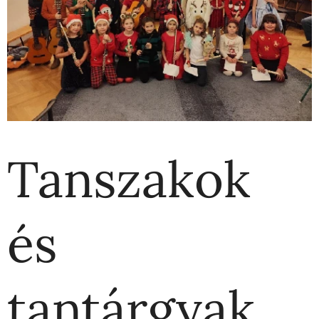
Tanszakok
és
tantárgyak