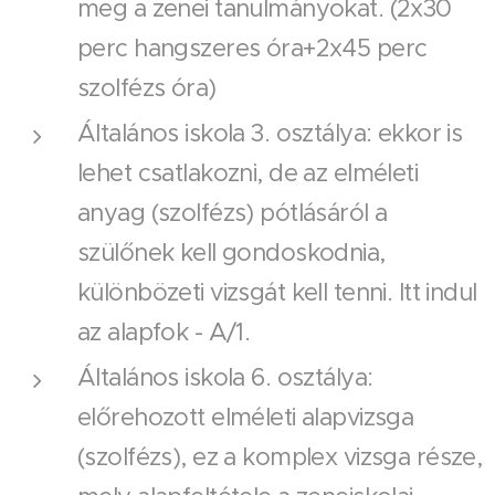
meg a zenei tanulmányokat. (2x30
perc hangszeres óra+2x45 perc
szolfézs óra)
Általános iskola 3. osztálya: ekkor is
lehet csatlakozni, de az elméleti
anyag (szolfézs) pótlásáról a
szülőnek kell gondoskodnia,
különbözeti vizsgát kell tenni. Itt indul
az alapfok - A/1.
Általános iskola 6. osztálya:
előrehozott elméleti alapvizsga
(szolfézs), ez a komplex vizsga része,