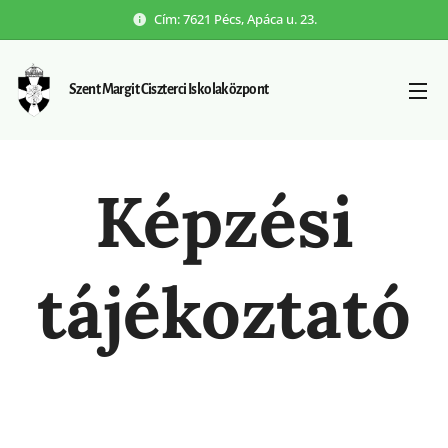
Cím: 7621 Pécs, Apáca u. 23.
Szent Margit Ciszterci Iskolaközpont
Képzési
tájékoztató