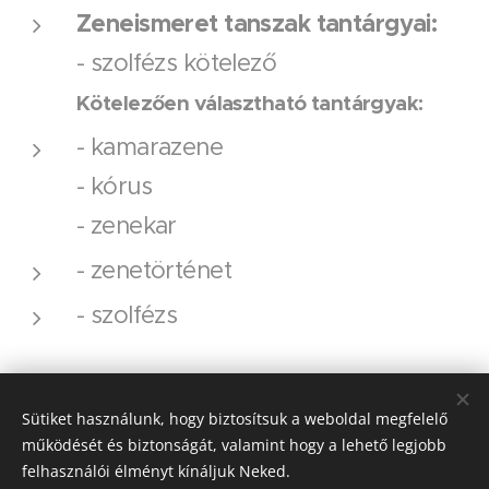
Zeneismeret tanszak tantárgyai:
- szolfézs kötelező
Kötelezően választható tantárgyak:
- kamarazene
- kórus
- zenekar
- zenetörténet
- szolfézs
Sütiket használunk, hogy biztosítsuk a weboldal megfelelő
működését és biztonságát, valamint hogy a lehető legjobb
felhasználói élményt kínáljuk Neked.