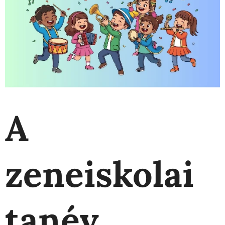
A
zeneiskolai
tanév