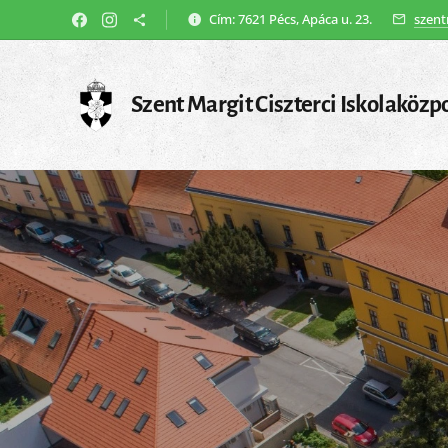
Cím: 7621 Pécs, Apáca u. 23.
szent
Szent Margit Ciszterci Iskolaközp