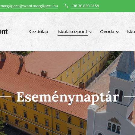
margitpecs@szentmargitpecs.hu
+36 30 830 3158
ont
Kezdőlap
Iskolaközpont
Óvoda
Isko
Eseménynaptár