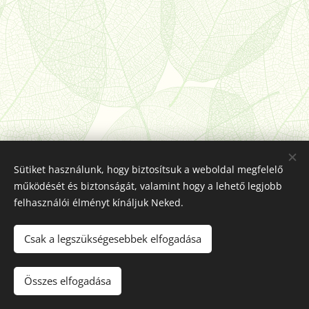
Sütiket használunk, hogy biztosítsuk a weboldal megfelelő
működését és biztonságát, valamint hogy a lehető legjobb
felhasználói élményt kínáljuk Neked.
© 2025
Szent Margit Ciszterci Óvoda, Általános Iskola,
Csak a legszükségesebbek elfogadása
Alapfokú Művészeti Iskola és Kollégium
| Minden jog
fenntartva.
Összes elfogadása
Sütik