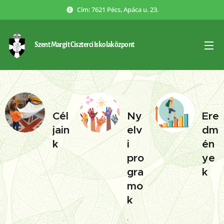
Cím: 7621 Pécs, Apáca u. 23.
Szent Margit Ciszterci Iskolaközpont
Cél
Ny
Ere
jain
elv
dm
k
i
én
pro
ye
gra
k
mo
k
.