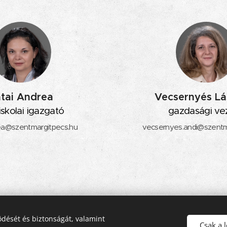
tai Andrea
Vecsernyés Lá
skolai igazgató
gazdasági ve
rea@szentmargitpecs.hu
vecsernyes.andi@szentm
dését és biztonságát, valamint
rci Óvoda, Általános Iskola, Alapfokú Művészeti Iskola és Kollé
Csak a 