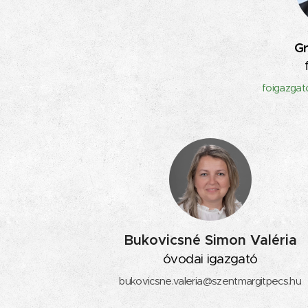
G
foigazgat
Bukovicsné Simon Valéria
óvodai igazgató
bukovicsne.valeria@szentmargitpecs.hu