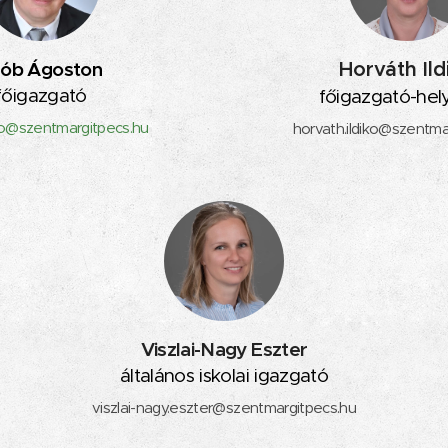
rób Ágoston
Horváth Ild
főigazgató
főigazgató-hel
o@szentmargitpecs.hu
horvath.ildiko@szentma
Viszlai-Nagy Eszter
általános iskolai igazgató
viszlai-nagy.eszter@szentmargitpecs.hu