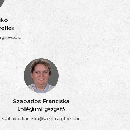
ikó
yettes
rgitpecs.hu
Szabados Franciska
kollégiumi igazgató
szabados.franciska@szentmargitpecs.hu