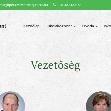
margitpecs@szentmargitpecs.hu
+36 30 830 3158
ont
Kezdőlap
Iskolaközpont
Óvoda
Isko
Vezetőség