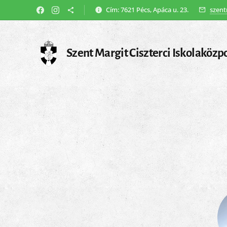
Cím: 7621 Pécs, Apáca u. 23.
szent
Szent Margit Ciszterci Iskolaközp