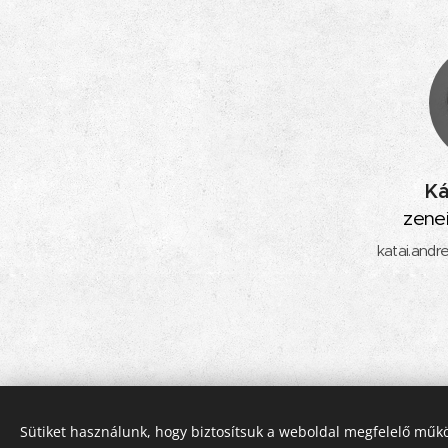
Ká
zenei
katai.and
Sütiket használunk, hogy biztosítsuk a weboldal megfelelő műkö
© 2025
Szent Margit Ciszte