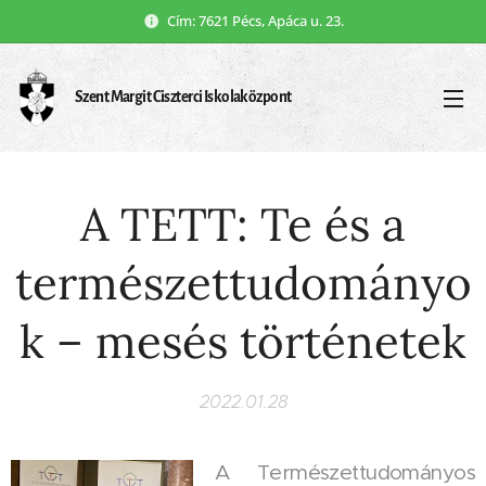
Cím: 7621 Pécs, Apáca u. 23.
Szent Margit Ciszterci Iskolaközpont
A TETT: Te és a
természettudományo
k – mesés történetek
2022.01.28
A Természettudományos