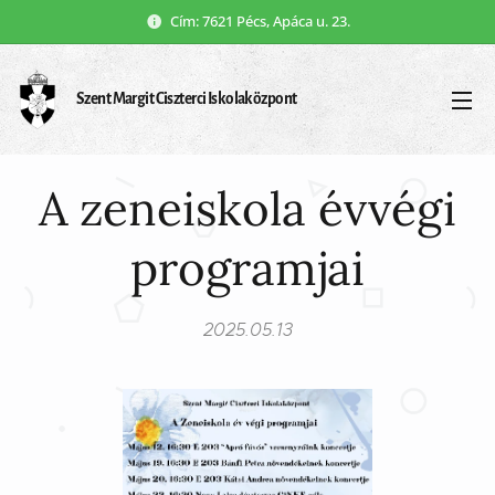
Cím: 7621 Pécs, Apáca u. 23.
Szent Margit Ciszterci Iskolaközpont
A zeneiskola évvégi
programjai
2025.05.13