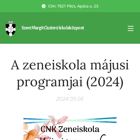
Cím: 7621 Pécs, Apáca u. 23.
Szent Margit Ciszterci Iskolaközpont
A zeneiskola májusi
programjai (2024)
2024.05.06