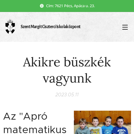
Cím: 7621 Pécs, Apáca u. 23.
Szent Margit Ciszterci Iskolaközpont
Akikre büszkék
vagyunk
2023.05.11
Az "Apró
matematikus