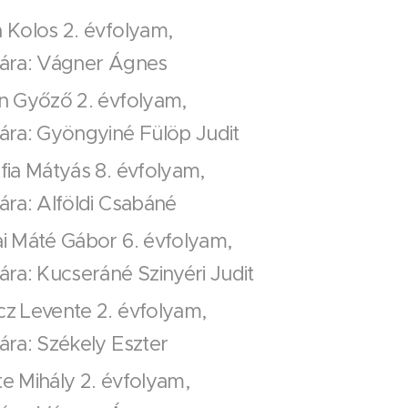
a Kolos 2. évfolyam,
anára: Vágner Ágnes
án Győző 2. évfolyam,
nára: Gyöngyiné Fülöp Judit
rfia Mátyás 8. évfolyam,
nára: Alföldi Csabáné
ai Máté Gábor 6. évfolyam,
nára: Kucseráné Szinyéri Judit
cz Levente 2. évfolyam,
nára: Székely Eszter
te Mihály 2. évfolyam,