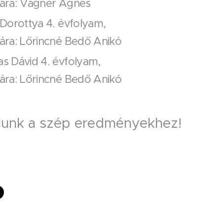
anára: Vágner Ágnes
i Dorottya 4. évfolyam,
nára: Lőrincné Bedő Anikó
as Dávid 4. évfolyam,
nára: Lőrincné Bedő Anikó
álunk a szép eredményekhez!