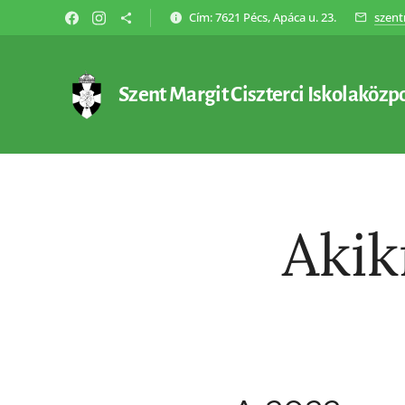
Cím: 7621 Pécs, Apáca u. 23.
szent
Szent Margit Ciszterci Iskolaközp
Akik