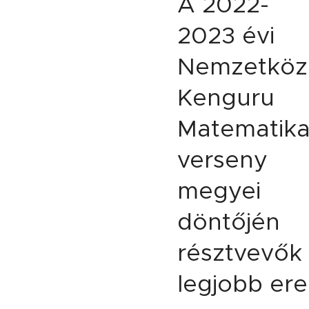
A 2022-
2023 évi
Nemzetköz
Kenguru
Matematik
verseny
megyei
döntőjén
résztvevők
legjobb er