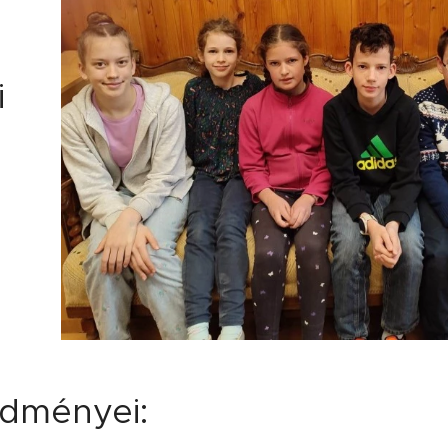
i
a
edményei: