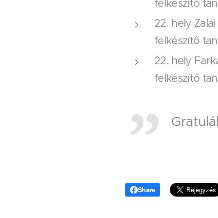
felkészítő t
22. hely Zala
felkészítő ta
22. hely Fark
felkészítő ta
Gratul
Share