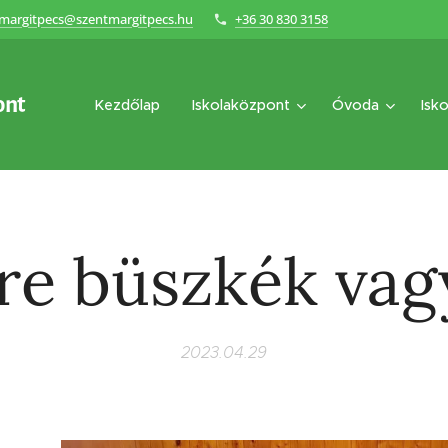
margitpecs@szentmargitpecs.hu
+36 30 830 3158
ont
Kezdőlap
Iskolaközpont
Óvoda
Isko
re büszkék va
2023.04.29