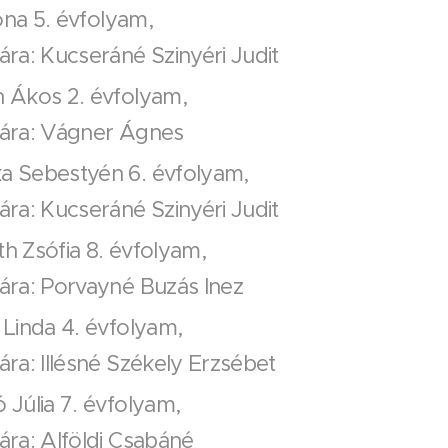
Ilona 5. évfolyam,
nára: Kucseráné Szinyéri Judit
n Ákos 2. évfolyam,
anára: Vágner Ágnes
ka Sebestyén 6. évfolyam,
nára: Kucseráné Szinyéri Judit
th Zsófia 8. évfolyam,
nára: Porvayné Buzás Inez
r Linda 4. évfolyam,
nára: Illésné Székely Erzsébet
ó Júlia 7. évfolyam,
nára: Alföldi Csabáné