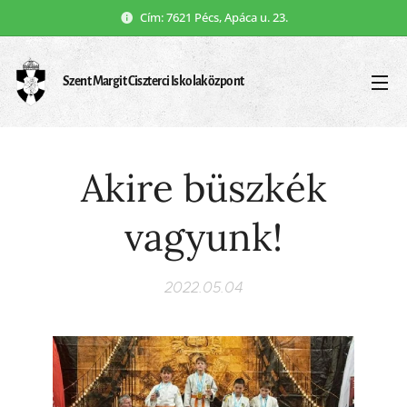
Cím: 7621 Pécs, Apáca u. 23.
Szent Margit Ciszterci Iskolaközpont
Akire büszkék
vagyunk!
2022.05.04