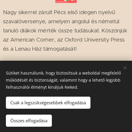
Nagy sikerrel zárult Pécs első idegen nyelvű
szavalóversenye, amelyen angolul és németül
tanuló diákok mérték össze tudásukat. Köszönjük
az American Corner, az Oxford University Press
és a Lenau Ház támogatását!
Share
Sütiket használunk, hogy biztosítsuk a weboldal megfelelő
működését és biztonságát, valamint hogy a lehető legjobb
felhasználói élményt kínáljuk Neked.
© 2025
Szent Margit Ciszterci Óvoda, Általános Iskola,
Csak a legszükségesebbek elfogadása
Alapfokú Művészeti Iskola és Kollégium
| Minden jog
fenntartva.
Összes elfogadása
Sütik