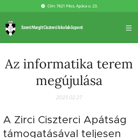
Cím: 7621 Pécs, Apáca u. 23.
Szent Margit Ciszterci Iskolaközpont
Az informatika terem
megújulása
2023.02.27
A Zirci Ciszterci Apátság
támogatásával teljesen