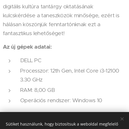
digitális kultúra tantárgy oktatásának
kulcskérdése a taneszközök minősége, ezért is
hálásan köszönjük fenntartónknak ezt a
fantasztikus lehetőséget!
Az új gépek adatai:
DELL PC
Processzor: 12th Gen, Intel Core i3-12100
3.30 GHz
RAM: 8,00 GB
Operációs rendszer: Windows 10
Share
Sütiket használunk, hogy biztosítsuk a weboldal megfelelő