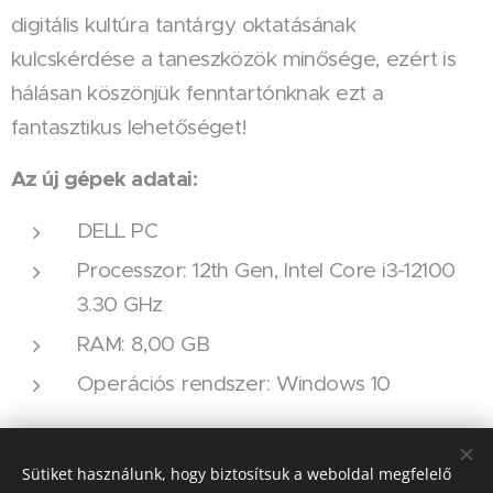
digitális kultúra tantárgy oktatásának
kulcskérdése a taneszközök minősége, ezért is
hálásan köszönjük fenntartónknak ezt a
fantasztikus lehetőséget!
Az új gépek adatai:
DELL PC
Processzor: 12th Gen, Intel Core i3-12100
3.30 GHz
RAM: 8,00 GB
Operációs rendszer: Windows 10
Share
Sütiket használunk, hogy biztosítsuk a weboldal megfelelő