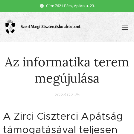
Cím: 7621 Pécs, Apáca u. 23.
Szent Margit Ciszterci Iskolaközpont
Az informatika terem
megújulása
2023.02.25
A Zirci Ciszterci Apátság
támogatásával teljesen