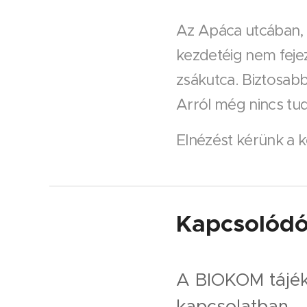
Az Apáca utcában, a
kezdetéig nem feje
zsákutca. Biztosabb
Arról még nincs tud
Elnézést kérünk a k
Kapcsolódó
A BIOKOM tájék
kapcsolatban