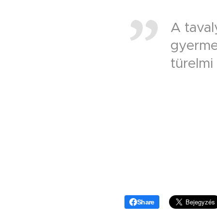
A taval
gyerme
türelmi
Share