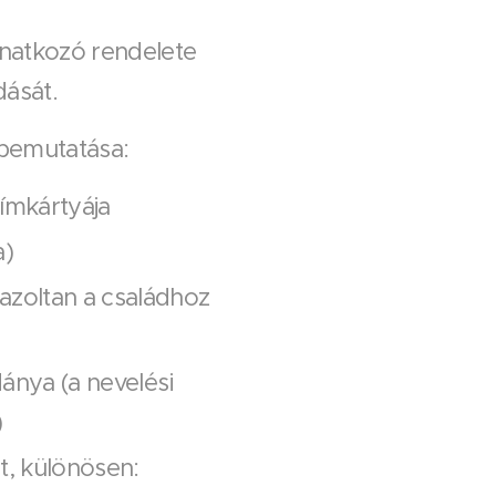
natkozó rendelete
dását.
 bemutatása:
címkártyája
a)
azoltan a családhoz
dánya (a nevelési
)
t, különösen: