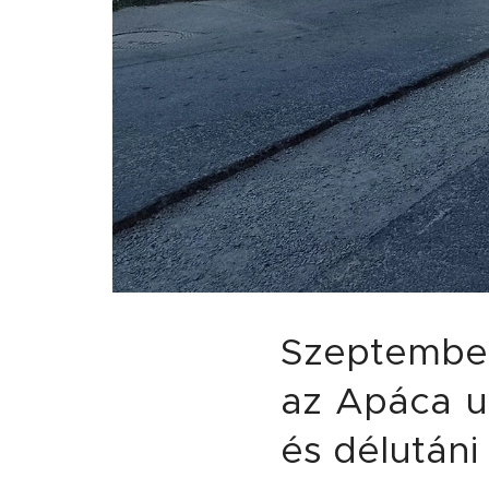
Szeptember
az Apáca ut
és délutáni