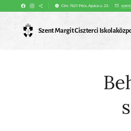
Cím: 7621 Pécs, Apáca u. 23.
szent
Szent Margit Ciszterci Iskolaközp
Be