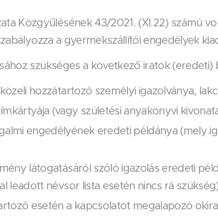
a Közgyűlésének 43/2021. (XI.22) számú vo
 szabályozza a gyermekszállítói engedélyek kia
ásához szükséges a következő iratok (eredeti)
 közeli hozzátartozó személyi igazolványa, lak
mkártyája (vagy születési anyakönyvi kivonat
galmi engedélyének eredeti példánya (mely ig
zmény látogatásáról szóló igazolás eredeti pél
al leadott névsor lista esetén nincs rá szükség
artozó esetén a kapcsolatot megalapozó okira