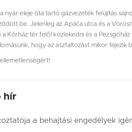
 nyár eleje óta tartó gázvezeték felújítás sajn
ződött be. Jelenleg az Apáca utca és a Vörösm
 a Kórház tér felől közlekedni és a Pezsgőház e
omásunk, hogy az aszfaltozást mikor fejezik b
ellemetlenségért!
 hír
oztatója a behajtási engedélyek igé