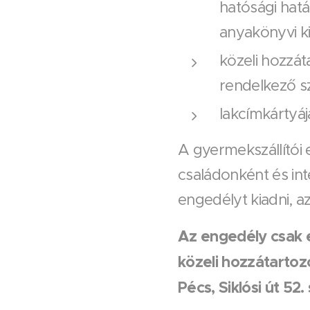
hatósági hat
anyakönyvi k
közeli hozzát
rendelkező s
lakcímkártyá
A gyermekszállítói 
családonként és in
engedélyt kiadni, a
Az engedély csak e
közeli hozzátartoz
Pécs, Siklósi út 52