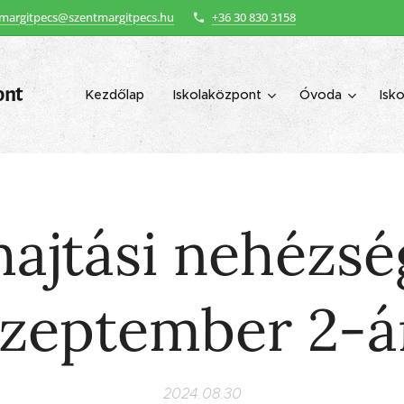
margitpecs@szentmargitpecs.hu
+36 30 830 3158
ont
Kezdőlap
Iskolaközpont
Óvoda
Isko
hajtási nehézsé
szeptember 2-á
2024.08.30