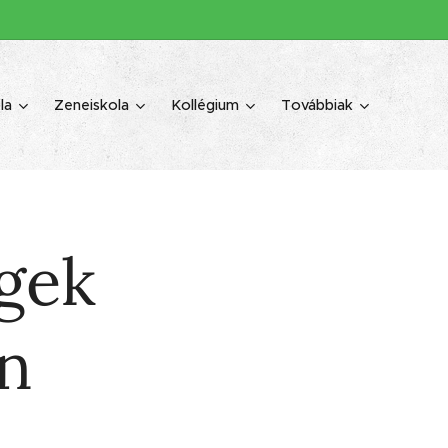
la
Zeneiskola
Kollégium
Továbbiak
gek
n