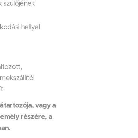
 szülőjének
kodási hellyel
ltozott,
ekszállítói
t.
átartozója, vagy a
zemély részére, a
ban.