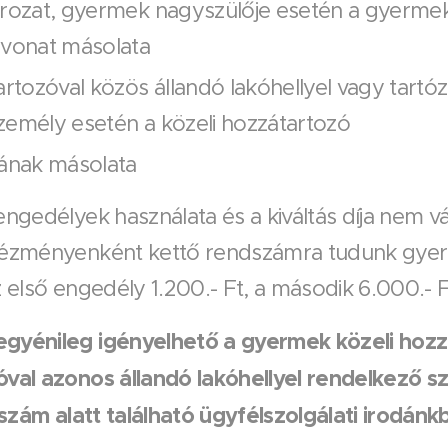
ározat, gyermek nagyszülője esetén a gyermek
ivonat másolata
artozóval közös állandó lakóhellyel vagy tartóz
zemély esetén a közeli hozzátartozó
jának másolata
engedélyek használata és a kiváltás díja nem vá
tézményenként kettő rendszámra tudunk gyerm
z első engedély 1.200.- Ft, a második 6.000.- F
gyénileg igényelhető a gyermek közeli hozz
óval azonos állandó lakóhellyel rendelkező s
. szám alatt található ügyfélszolgálati irodánk