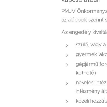
PMJV Önkormányzat
az alábbiak szerint
Az engedély kivált
szülő, vagy a
gyermek lakcí
gépjármű for
köthető)
nevelési inté
intézmény ált
közeli hozzát