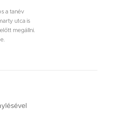
os a tanév
arty utca is
lőtt megállni.
e.
nylésével