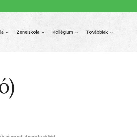
la
Zeneiskola
Kollégium
Továbbiak
ó)