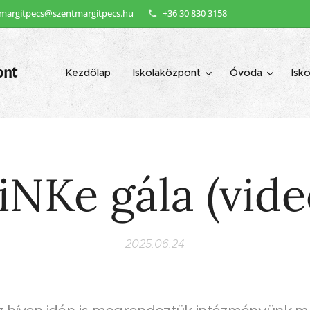
margitpecs@szentmargitpecs.hu
+36 30 830 3158
ont
Kezdőlap
Iskolaközpont
Óvoda
Isko
iNKe gála (vide
2025.06.24