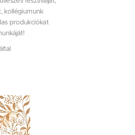
szeti fesztiválját,
k, kollégiumunk
las produkciókat
munkáját!
ltal