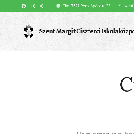
Cím: 7621 Pécs, Apáca u. 23.
szent
Szent Margit Ciszterci Iskolaközp
C