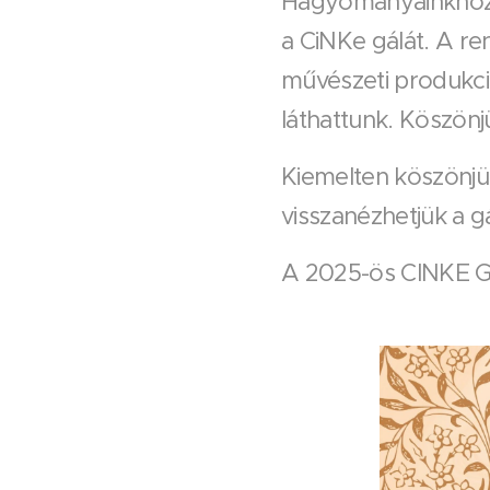
Hagyományainkhoz h
a CiNKe gálát. A re
művészeti produkci
láthattunk. Köszönj
Kiemelten köszönjük
visszanézhetjük a g
A 2025-ös CINKE G