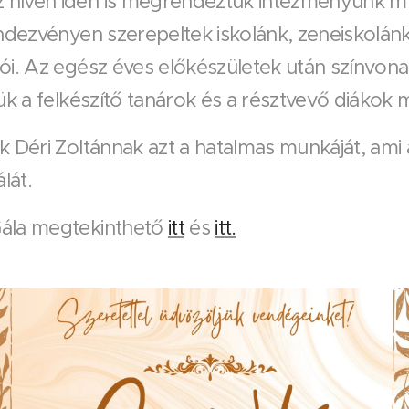
íven idén is megrendeztük intézményünk művé
ndezvényen szerepeltek iskolánk, zeneiskolán
ói. Az egész éves előkészületek után színvona
ük a felkészítő tanárok és a résztvevő diákok 
 Déri Zoltánnak azt a hatalmas munkáját, ami á
álát.
ála megtekinthető
itt
és
itt.