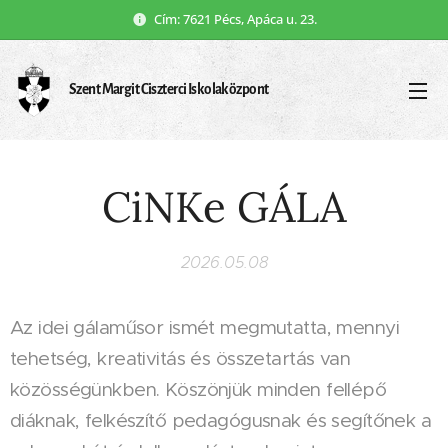
Cím: 7621 Pécs, Apáca u. 23.
Szent Margit Ciszterci Iskolaközpont
CiNKe GÁLA
2026.05.08
Az idei gálaműsor ismét megmutatta, mennyi
tehetség, kreativitás és összetartás van
közösségünkben. Köszönjük minden fellépő
diáknak, felkészítő pedagógusnak és segítőnek a