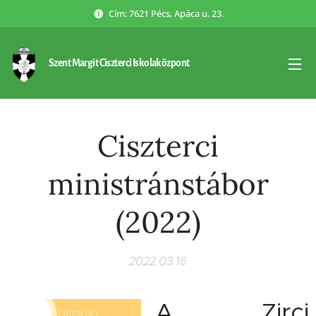
Cím: 7621 Pécs, Apáca u. 23.
Szent Margit Ciszterci Iskolaközpont
Ciszterci
ministránstábor
(2022)
2022.03.16
A Zirci