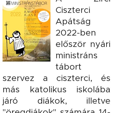
Ciszterci
Apátság
2022-ben
először nyári
ministráns
tábort
szervez a ciszterci, és
más katolikus iskolába
járó diákok, illetve
"öregdiákok" számára 14-