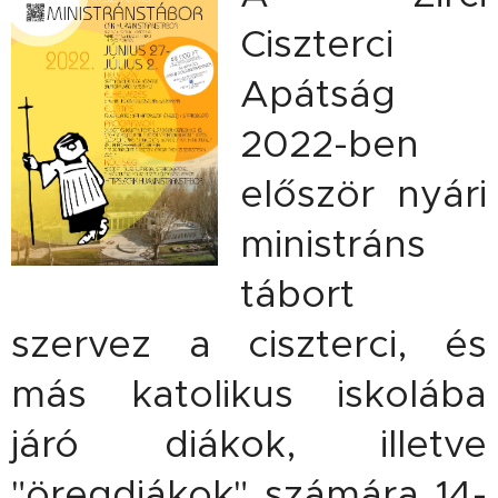
Ciszterci
Apátság
2022-ben
először nyári
ministráns
tábort
szervez a ciszterci, és
más katolikus iskolába
járó diákok, illetve
"öregdiákok" számára 14-