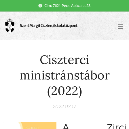
Cím: 7621 Pécs, Apáca u. 23.
Szent Margit Ciszterci Iskolaközpont
Ciszterci
ministránstábor
(2022)
2022.03.17
A Zirci