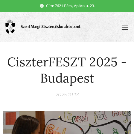
Cím: 7621 Pécs, Apáca u. 23.
Szent Margit Ciszterci Iskolaközpont
CiszterFESZT 2025 -
Budapest
2025.10.13