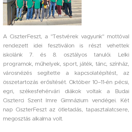
A CiszterFeszt, a "Testvérek vagyunk" mottóval
rendezett idei fesztiválon is részt vehettek
iskolánk 7. és 8. osztályos tanulói. Lelki
programok, műhelyek, sport, játék, tánc, színház,
városnézés segítette a kapcsolatépítést, az
összetartozás erősítését. Október 10–11-én pécsi,
egri, székesfehérvári diákok voltak a Budai
Ciszterci Szent Imre Gimnázium vendégei. Két
nap CiszterFeszt az ötletadás, tapasztalatcsere,
megosztás alkalma volt.