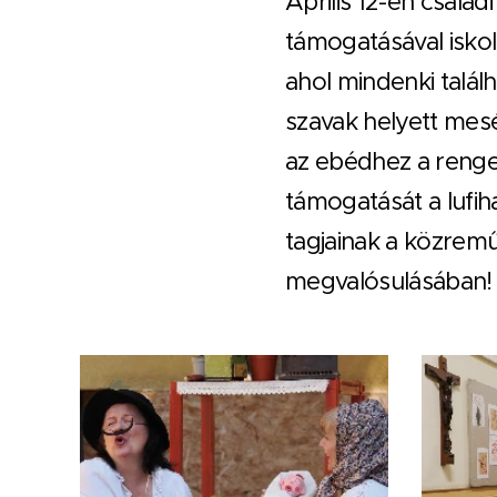
Április 12-én család
támogatásával isko
ahol mindenki talál
szavak helyett mes
az ebédhez a renget
támogatását a lufih
tagjainak a közrem
megvalósulásában!