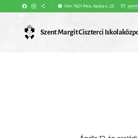
Cím: 7621 Pécs, Apáca u. 23.
szent
Szent Margit Ciszterci Iskolaközp