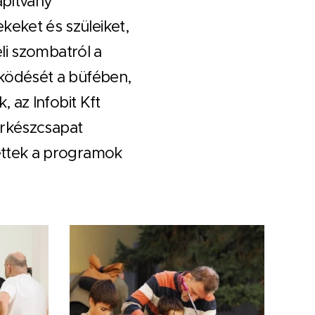
apítvány
eket és szüleiket,
li szombatról a
űködését a büfében,
 az Infobit Kft
erkészcsapat
ettek a programok