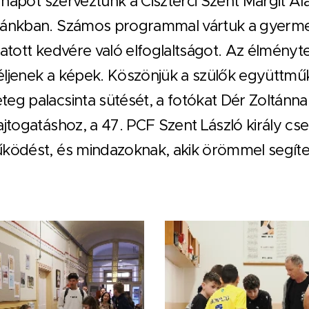
i napot szerveztünk a Ciszterci Szent Margit Al
lánkban. Számos programmal vártuk a gyermek
hatott kedvére való elfoglaltságot. Az élményte
éljenek a képek. Köszönjük a szülők együttm
eg palacsinta sütését, a fotókat Dér Zoltánnak,
ajtogatáshoz, a 47. PCF Szent László király cs
űködést, és mindazoknak, akik örömmel segít