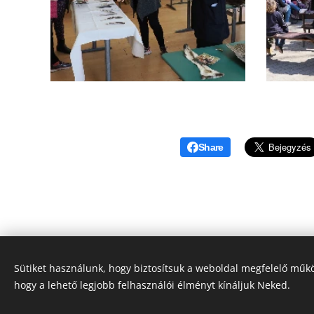
Share
Sütiket használunk, hogy biztosítsuk a weboldal megfelelő műkö
© 2025
Szent Margit Ciszte
hogy a lehető legjobb felhasználói élményt kínáljuk Neked.