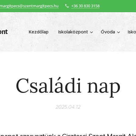
margitpecs@szentmargitpecs.hu
+36 30 830 3158
ont
Kezdőlap
Iskolaközpont
Óvoda
Isko
Családi nap
2025.04.12