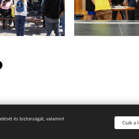
dését és biztonságát, valamint
rci Óvoda, Általános Iskola, Alapfokú Művészeti Iskola és Kollé
Csak a 
Sütik