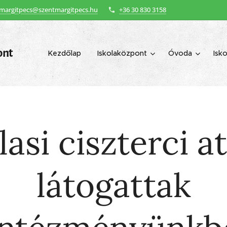
margitpecs@szentmargitpecs.hu
+36 30 830 3158
ont
Kezdőlap
Iskolaközpont
Óvoda
Isko
lasi ciszterci a
látogattak