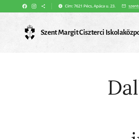
Cím: 7621 Pécs, Apáca u. 23.
szent
Szent Margit Ciszterci Iskolaközp
Dal