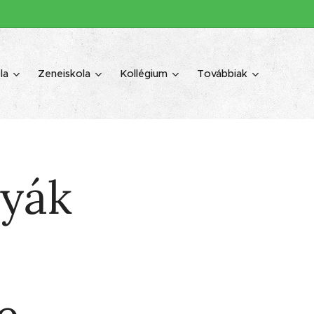
la
Zeneiskola
Kollégium
Továbbiak
tyák