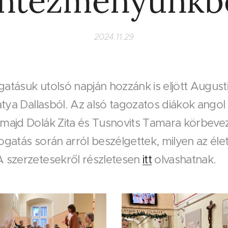
intézményünkb
2024.11.29
gatásuk utolsó napján hozzánk is eljött Augus
 atya Dallasból. Az alsó tagozatos diákok ango
 majd Dolák Zita és Tusnovits Tamara körbevez
ogatás során arról beszélgettek, milyen az éle
A szerzetesekről részletesen
itt
olvashatnak.