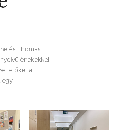
e
tine és Thomas
l nyelvű énekekkel
ette őket a
t egy