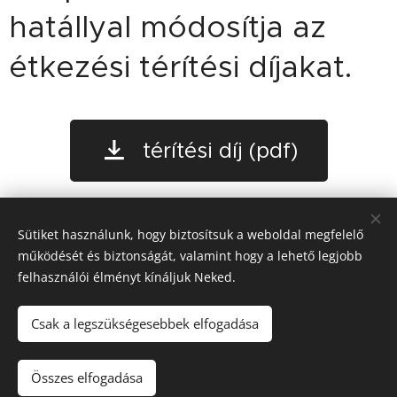
hatállyal módosítja az
étkezési térítési díjakat.
térítési díj (pdf)
Share
Sütiket használunk, hogy biztosítsuk a weboldal megfelelő
működését és biztonságát, valamint hogy a lehető legjobb
felhasználói élményt kínáljuk Neked.
© 2025
Szent Margit Ciszterci Óvoda, Általános Iskola,
Csak a legszükségesebbek elfogadása
Alapfokú Művészeti Iskola és Kollégium
| Minden jog
fenntartva.
Összes elfogadása
Sütik