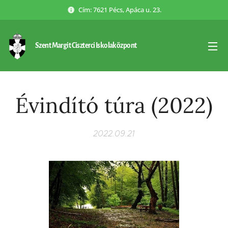
Cím: 7621 Pécs, Apáca u. 23.
Szent Margit Ciszterci Iskolaközpont
Évindító túra (2022)
2022.09.21