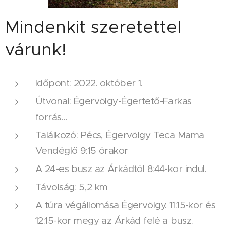
Mindenkit szeretettel
várunk!
Időpont: 2022. október 1.
Útvonal: Égervölgy-Égertető-Farkas
forrás…
Találkozó: Pécs, Égervölgy Teca Mama
Vendéglő 9:15 órakor
A 24-es busz az Árkádtól 8:44-kor indul.
Távolság: 5,2 km
A túra végállomása Égervölgy. 11:15-kor és
12:15-kor megy az Árkád felé a busz.