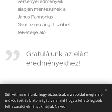
versenyeredményeik
alapján mentesülnek a
Janus Pannonius
Gimnázium angol szóbeli
felvételije alól.
Gratulálunk az elért
eredményekhez!
Share
Sütiket használunk, hogy biztosítsuk a weboldal megfelelő
működését és biztonságát, valamint hogy a lehető legjobb
felhasználói élményt kínáljuk Neked.