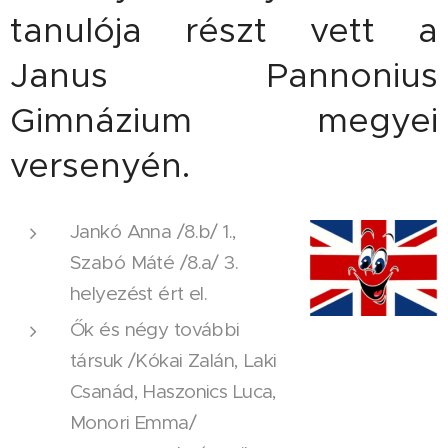
tanulója részt vett a
Janus Pannonius
Gimnázium megyei
versenyén.
Jankó Anna /8.b/ 1.,
Szabó Máté /8.a/ 3.
helyezést ért el.
Ők és négy további
társuk /Kókai Zalán, Laki
Csanád, Haszonics Luca,
Monori Emma/