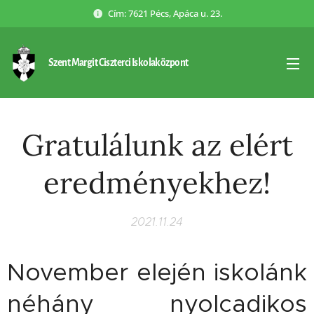
Cím: 7621 Pécs, Apáca u. 23.
Szent Margit Ciszterci Iskolaközpont
Gratulálunk az elért
eredményekhez!
2021.11.24
November elején iskolánk
néhány nyolcadikos