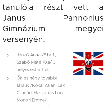
tanulója részt vett a
Janus Pannonius
Gimnázium megyei
versenyén.
Jankó Anna /8.b/ 1.,
Szabó Máté /8.a/ 3.
helyezést ért el.
Ők és négy további
társuk /Kókai Zalán, Laki
Csanád, Haszonics Luca,
Monori Emma/