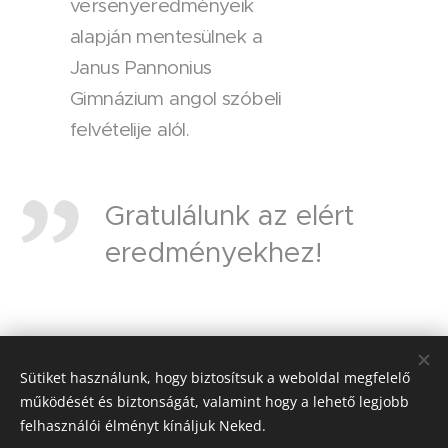
versenyeredményeik
alapján mentesülnek a
Janus Pannonius
Gimnázium angol szóbeli
felvételije alól.
Gratulálunk az elért
eredményekhez!
Share
Sütiket használunk, hogy biztosítsuk a weboldal megfelelő
működését és biztonságát, valamint hogy a lehető legjobb
felhasználói élményt kínáljuk Neked.