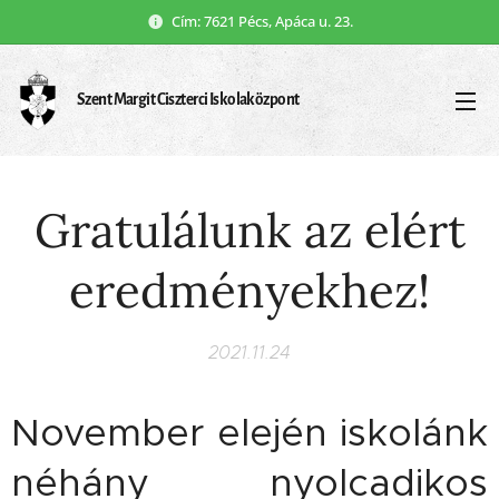
Cím: 7621 Pécs, Apáca u. 23.
Szent Margit Ciszterci Iskolaközpont
Gratulálunk az elért
eredményekhez!
2021.11.24
November elején iskolánk
néhány nyolcadikos