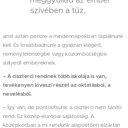
szívében a tűz,
amit aztán persze a mindennapokban táplálnunk
kell. És továbbadnunk a gyakran kiégett,
reménytelenségbe vagy közömbösségbe
süllyedt embereknek.
– A ciszterci rendnek több iskolája is van,
tevékenyen kiveszi részét az oktatásból, a
nevelésből.
– Így van, de pontosítsunk: a ciszterci nem tanító
rend. Ez közép-európai sajátosság. A
középkorban a mi rendünk alapvetően elzártan