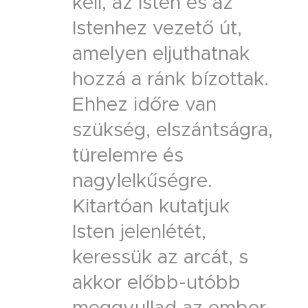
kell, az Isten és az
Istenhez vezető út,
amelyen eljuthatnak
hozzá a ránk bízottak.
Ehhez időre van
szükség, elszántságra,
türelemre és
nagylelkűségre.
Kitartóan kutatjuk
Isten jelenlétét,
keressük az arcát, s
akkor előbb-utóbb
meggyullad az ember