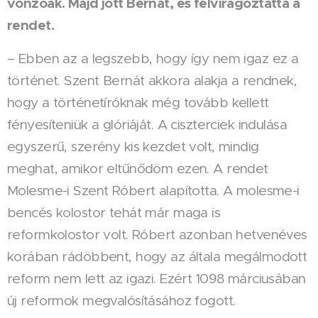
vonzóak. Majd jött Bernát, és felvirágoztatta a
rendet.
– Ebben az a legszebb, hogy így nem igaz ez a
történet. Szent Bernát akkora alakja a rendnek,
hogy a történetíróknak még tovább kellett
fényesíteniük a glóriáját. A ciszterciek indulása
egyszerű, szerény kis kezdet volt, mindig
meghat, amikor eltűnődöm ezen. A rendet
Molesme-i Szent Róbert alapította. A molesme-i
bencés kolostor tehát már maga is
reformkolostor volt. Róbert azonban hetvenéves
korában rádöbbent, hogy az általa megálmodott
reform nem lett az igazi. Ezért 1098 márciusában
új reformok megvalósításához fogott.