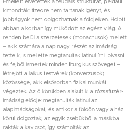
Emellett elvetették a feudális struktúrát, például
kimondták: tizedre nem tartanak igényt, és
jobbágyok nem dolgozhatnak a földjeiken. Holott
abban a korban így működött az egész világ. A
renden belül a szerzetesek (monachusok) mellett
– akik számára a nap nagy részét az imádság
tette ki, s mellette megtanultak latinul írni, olvasni
és fejből ismertek minden liturgikus szöveget –
létrejött a laikus testvérek (konverzusok)
közössége, akik elsősorban fizikai munkát
végeztek. Az ő körükben alakult ki a rózsafüzér-
imádság elődje: megtanulták latinul az
alapimádságokat, és amikor a földön vagy a ház
körül dolgoztak, az egyik zsebükből a másikba
rakták a kavicsot, így számolták az