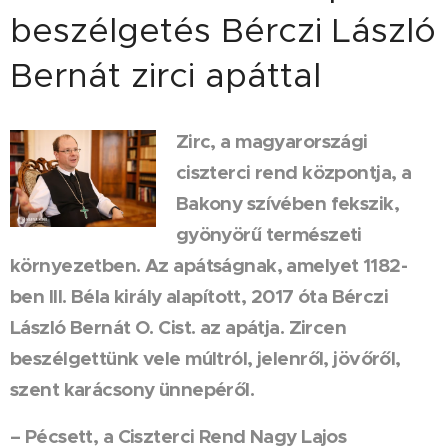
beszélgetés Bérczi László
Bernát zirci apáttal
Zirc, a magyarországi
ciszterci rend központja, a
Bakony szívében fekszik,
gyönyörű természeti
környezetben. Az apátságnak, amelyet 1182-
ben III. Béla király alapított, 2017 óta Bérczi
László Bernát O. Cist. az apátja. Zircen
beszélgettünk vele múltról, jelenről, jövőről,
szent karácsony ünnepéről.
– Pécsett, a Ciszterci Rend Nagy Lajos