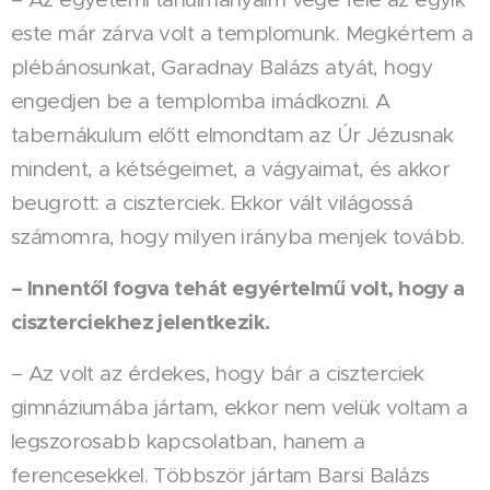
este már zárva volt a templomunk. Megkértem a
plébánosunkat, Garadnay Balázs atyát, hogy
engedjen be a templomba imádkozni. A
tabernákulum előtt elmondtam az Úr Jézusnak
mindent, a kétségeimet, a vágyaimat, és akkor
beugrott: a ciszterciek. Ekkor vált világossá
számomra, hogy milyen irányba menjek tovább.
– Innentől fogva tehát egyértelmű volt, hogy a
ciszterciekhez jelentkezik.
– Az volt az érdekes, hogy bár a ciszterciek
gimnáziumába jártam, ekkor nem velük voltam a
legszorosabb kapcsolatban, hanem a
ferencesekkel. Többször jártam Barsi Balázs