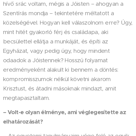
hívő srác voltam, mégis a Jóisten – ahogyan a
Szentírás mondja – tekintetére méltatott a
közelségével. Hogyan kell válaszolnom erre? Úgy,
mint hitét gyakorló férj és családapa, aki
becsülettel ellátja a munkáját, és építi az
Egyházat, vagy pedig úgy, hogy mindent
odaadok a Jóistennek? Hosszú folyamat
eredményeként alakult ki bennem a döntés:
kompromisszumok nélkül követni akarom
Krisztust, és átadni másoknak mindazt, amit
megtapasztaltam.
– Volt-e olyan élménye, ami véglegesítette az
elhatározását?
– Az egyetemi tanulmányaim vége felé az egyik