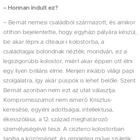
– Honnan indult ez?
– Bernát nemesi családból származott, és amikor
otthon bejelentette, hogy egyházi pályára készül,
be akar lépni a cîteaux-i kolostorba, a
családtagjai bolondnak nézték, mondván, ez a
legszigorúbb kolostor, miért akar éppen ott élni
egy ilyen briliáns elme. Menjen inkább világi papi
szolgálatra, így akár püspök is lehet belőle. Szent
Bernát azonban nem ezt az utat választja.
Kompromisszumot nem ismerő Krisztus-
keresése, egyéni adottságai, intellektusa,
ékesszólása, a 12. század meghatározó
személyiségévé teszi. A ciszterci kolostorban
tanítja a közösséget, és rengeteg műve születik,