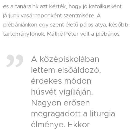
és a tanáraink azt kérték, hogy jó katolikusként
járjunk vasárnaponként szentmisére. A
plébániánkon egy szent életű pálos atya, később
tartományfőnök, Máthé Péter volt a plébános.
A középiskolában
lettem elsőáldozó,
érdekes módon
húsvét vigíliáján.
Nagyon erősen
megragadott a liturgia
élménye. Ekkor