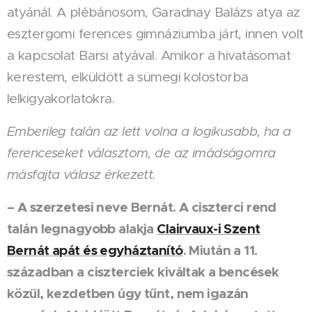
atyánál. A plébánosom, Garadnay Balázs atya az
esztergomi ferences gimnáziumba járt, innen volt
a kapcsolat Barsi atyával. Amikor a hivatásomat
kerestem, elküldött a sümegi kolostorba
lelkigyakorlatokra.
Emberileg talán az lett volna a logikusabb, ha a
ferenceseket választom, de az imádságomra
másfajta válasz érkezett.
– A szerzetesi neve Bernát. A ciszterci rend
talán legnagyobb alakja
Clairvaux-i Szent
Bernát apát és egyháztanító
. Miután a 11.
században a ciszterciek kiváltak a bencések
közül, kezdetben úgy tűnt, nem igazán