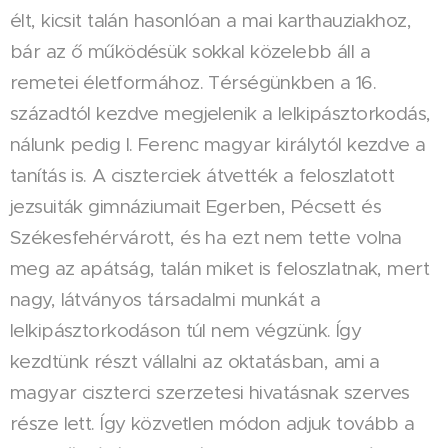
élt, kicsit talán hasonlóan a mai karthauziakhoz,
bár az ő működésük sokkal közelebb áll a
remetei életformához. Térségünkben a 16.
századtól kezdve megjelenik a lelkipásztorkodás,
nálunk pedig I. Ferenc magyar királytól kezdve a
tanítás is. A ciszterciek átvették a feloszlatott
jezsuiták gimnáziumait Egerben, Pécsett és
Székesfehérvárott, és ha ezt nem tette volna
meg az apátság, talán miket is feloszlatnak, mert
nagy, látványos társadalmi munkát a
lelkipásztorkodáson túl nem végzünk. Így
kezdtünk részt vállalni az oktatásban, ami a
magyar ciszterci szerzetesi hivatásnak szerves
része lett. Így közvetlen módon adjuk tovább a