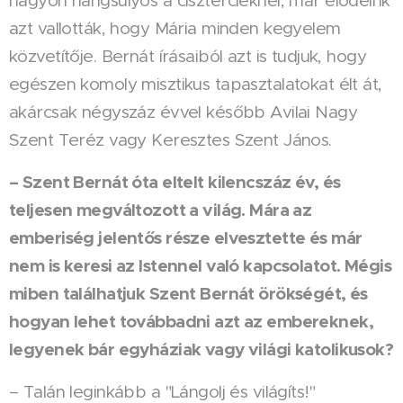
nagyon hangsúlyos a cisztercieknél, már elődeink
azt vallották, hogy Mária minden kegyelem
közvetítője. Bernát írásaiból azt is tudjuk, hogy
egészen komoly misztikus tapasztalatokat élt át,
akárcsak négyszáz évvel később Avilai Nagy
Szent Teréz vagy Keresztes Szent János.
– Szent Bernát óta eltelt kilencszáz év, és
teljesen megváltozott a világ. Mára az
emberiség jelentős része elvesztette és már
nem is keresi az Istennel való kapcsolatot. Mégis
miben találhatjuk Szent Bernát örökségét, és
hogyan lehet továbbadni azt az embereknek,
legyenek bár egyháziak vagy világi katolikusok?
– Talán leginkább a "Lángolj és világíts!"