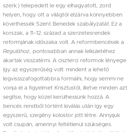
szerk.) telepedett le egy elhagyatott, zord
helyen, hogy ott a világtól elzárva könnyebben
követhessék Szent Benedek szabályzatát. Ez a
korszak, a 11–12. század a szerzetesrendek
reformjának időszaka volt. A reformbencések a
Regulához
, pontosabban annak lelkületéhez
akartak visszatérni. A ciszterci reformok lényege
így az egyszerűség volt: mindent a lehető
legvissszafogottabbra formálni, hogy semmi ne
vonja el a figyelmet Krisztustól, illetve minden azt
segítse, hogy közel kerülhessünk hozzá. A
bencés rendből történt kiválás után így egy
egyszerű, szegény kolostor jött létre. Annyijuk
volt csupán, amennyi feltétlenül szükséges.