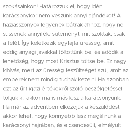
szokásainkon! Határozzuk el, hogy idén
karácsonykor nem veszünk annyi ajándékot! A
háziasszonyok legyenek bátrak ahhoz, hogy ne
süssenek annyiféle süteményt, mit szoktak, csak
a felét. Így keletkezik egyfajta üresség, amit
eddig anyagi javakkal töltöttünk be, és adódik a
lehetőség, hogy most Krisztus töltse be. Ez nagy
kihívás, mert az üresség feszültséget szül, amit az
emberek nem mindig tudnak kezelni. Ha azonban
ezt az űrt igazi értékekről szóló beszélgetéssel
töltjük ki, akkor máris más lesz a karácsonyunk.
Ha már az adventben elkezdjük a készülődést,
akkor lehet, hogy könnyebb lesz megállnunk a
karácsonyi hajrában, és elcsendesült, elmélyült