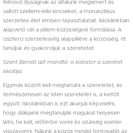
felnövő ifjúságnak az általunk megismert és
vallott szellemi-lelki kincseket, a monasztikus
szerzetesi élet emberi tapasztalatait. Iskoláinkban
alapvető cél a jellem közösségivé formálása. A
ciszterci szerzetesség alappillére a közösség, itt
tanuljuk és gyakoroljuk a szeretetet.
Szent Bernát azt mondta: a kolostor a szeretet
iskolája.
Egymás között kell megtanulni a szeretetet, és
természetesen az Isten szeretetét is, a kettőt
együtt. Iskoláinkban is ezt akarjuk képviselni,
hogy diákjaink megtanulják magukat helyesen
látni, ha kell, előtérbe vonni és szükség esetén
visszavonni. Nálunk a közös mindig fontosabb az