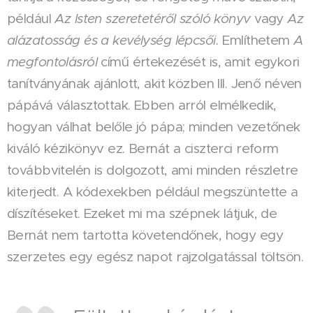
például
Az Isten szeretetéről szóló könyv
vagy
Az
alázatosság és a kevélység lépcsői.
Említhetem
A
megfontolásról
című értekezését is, amit egykori
tanítványának ajánlott, akit közben III. Jenő néven
pápává választottak. Ebben arról elmélkedik,
hogyan válhat belőle jó pápa; minden vezetőnek
kiváló kézikönyv ez. Bernát a ciszterci reform
továbbvitelén is dolgozott, ami minden részletre
kiterjedt. A kódexekben például megszüntette a
díszítéseket. Ezeket mi ma szépnek látjuk, de
Bernát nem tartotta követendőnek, hogy egy
szerzetes egy egész napot rajzolgatással töltsön.