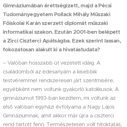
Gimnáziumában érettségizett, majd a Pécsi
Tudományegyetem Pollack Mihály Műszaki
Főiskolai Karán szerzett diplomát műszaki
informatikai szakon. Ezután 2001-ben belépett
a Zirci Ciszterci Apátságba. Ezek szerint lassan,
fokozatosan alakult ki a hivatástudata?
– Valóban hosszabb út vezetett idáig. A
családomból az édesanyám a kisebbik
testvéremmel rendszeresen járt szentmisére,
egyébként nem voltunk gyakorló katolikusok. A
gimnáziumot 1993-ban kezdtem, mi voltunk az
első valóban egyházi évfolyama a Nagy Lajos
Gimnáziumnak, amit akkor már újra a ciszterci
rend tartott fenn. Természetesen volt hitoktatás,