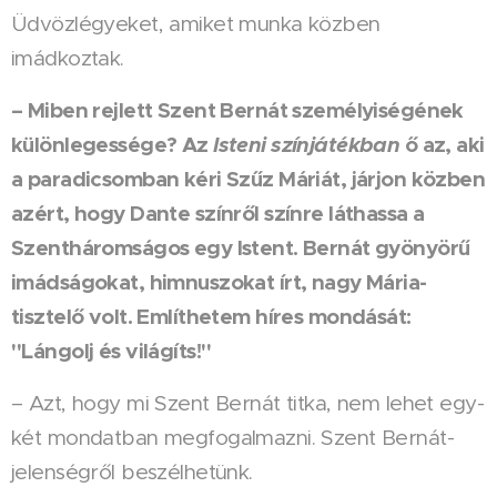
Üdvözlégyeket, amiket munka közben
imádkoztak.
– Miben rejlett Szent Bernát személyiségének
különlegessége? Az
Isteni színjátékban
ő az, aki
a paradicsomban kéri Szűz Máriát, járjon közben
azért, hogy Dante színről színre láthassa a
Szentháromságos egy Istent. Bernát gyönyörű
imádságokat, himnuszokat írt, nagy Mária-
tisztelő volt. Említhetem híres mondását:
"Lángolj és világíts!"
– Azt, hogy mi Szent Bernát titka, nem lehet egy-
két mondatban megfogalmazni. Szent Bernát-
jelenségről beszélhetünk.