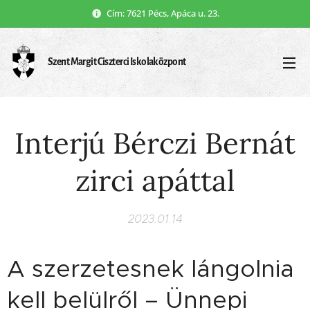
Cím: 7621 Pécs, Apáca u. 23.
Szent Margit Ciszterci Iskolaközpont
Interjú Bérczi Bernát
zirci apáttal
2023.01.14
A szerzetesnek lángolnia
kell belülről – Ünnepi