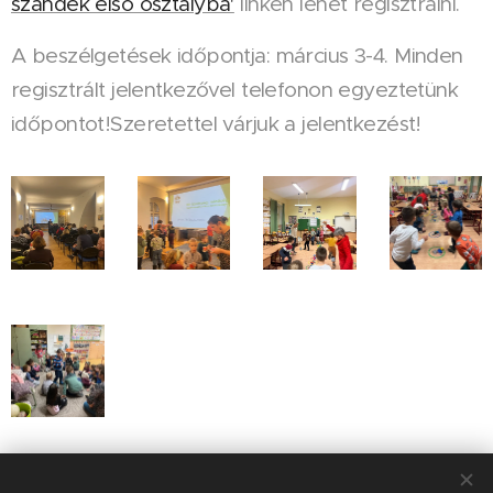
szándék első osztályba'
linken lehet regisztrálni.
A beszélgetések időpontja: március 3-4. Minden
regisztrált jelentkezővel telefonon egyeztetünk
időpontot!Szeretettel várjuk a jelentkezést!
Share