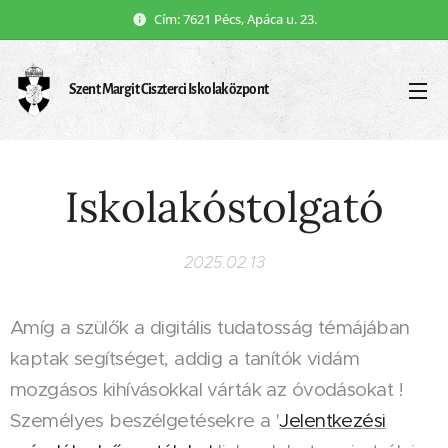
Cím: 7621 Pécs, Apáca u. 23.
Szent Margit Ciszterci Iskolaközpont
Iskolakóstolgató
2025.02.13
Amíg a szülők a digitális tudatosság témájában
kaptak segítséget, addig a tanítók vidám
mozgásos kihívásokkal várták az óvodásokat !
Személyes beszélgetésekre a '
Jelentkezési