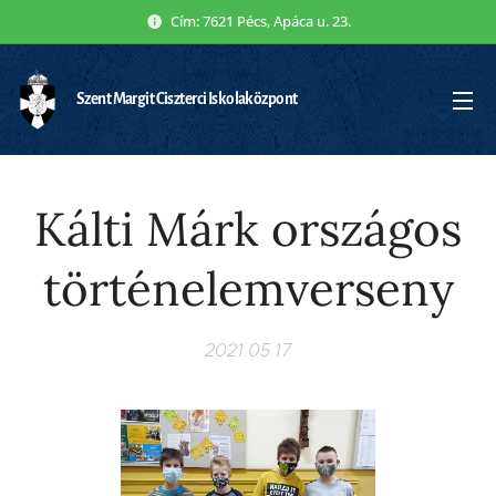
Cím: 7621 Pécs, Apáca u. 23.
Szent Margit Ciszterci Iskolaközpont
Kálti Márk országos
történelemverseny
2021.05.17