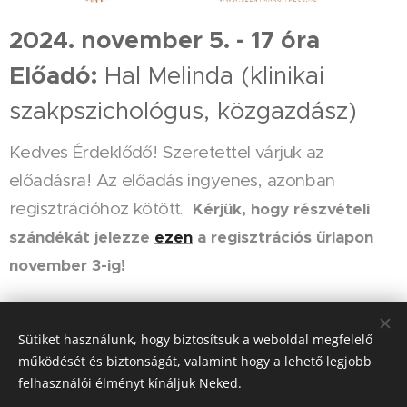
2024. november 5. - 17 óra
Előadó:
Hal Melinda (klinikai
szakpszichológus, közgazdász)
Kedves Érdeklődő! Szeretettel várjuk az
előadásra! Az előadás ingyenes, azonban
regisztrációhoz kötött.
Kérjük, hogy részvételi
szándékát jelezze
ezen
a regisztrációs űrlapon
november 3-ig!
Share
Sütiket használunk, hogy biztosítsuk a weboldal megfelelő
működését és biztonságát, valamint hogy a lehető legjobb
felhasználói élményt kínáljuk Neked.