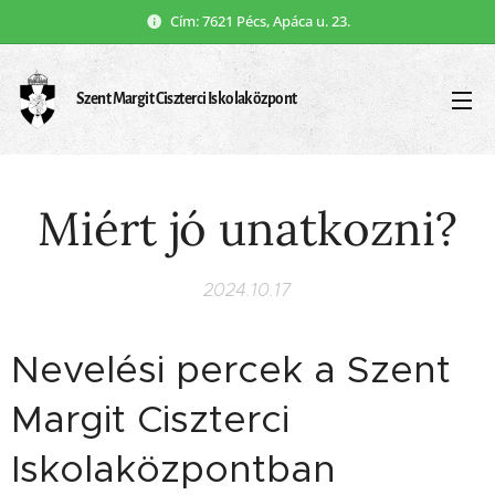
Cím: 7621 Pécs, Apáca u. 23.
Szent Margit Ciszterci Iskolaközpont
Miért jó unatkozni?
2024.10.17
Nevelési percek a Szent
Margit Ciszterci
Iskolaközpontban