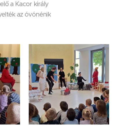
ő a Kacor király
elték az óvónénik