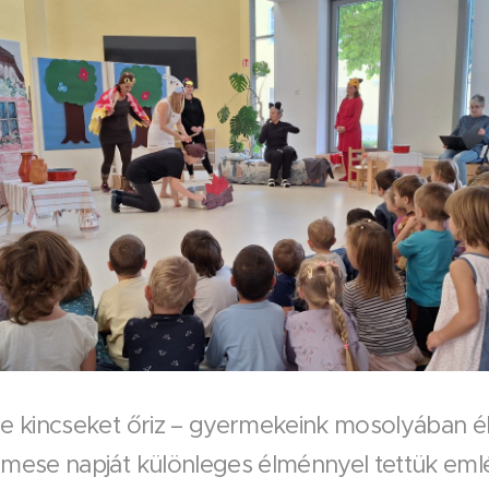
kincseket őriz – gyermekeink mosolyában él
ese napját különleges élménnyel tettük eml