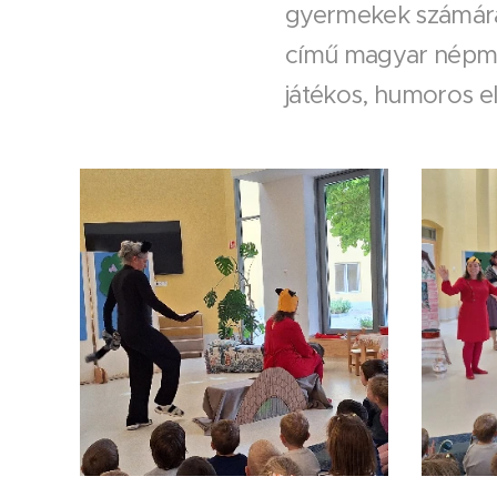
gyermekek számára:
című magyar népmes
játékos, humoros e