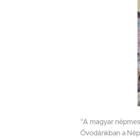
"A magyar népmese 
Óvodánkban a Népm