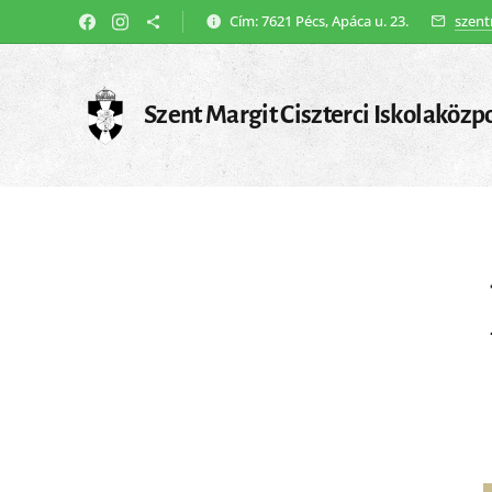
Cím: 7621 Pécs, Apáca u. 23.
szent
Szent Margit Ciszterci Iskolaközp