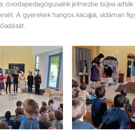
 óvodapedagógusaink jelmezbe bújva adták el
ét. A gyerekek hangos kacajjal, vidáman figy
lőadását.