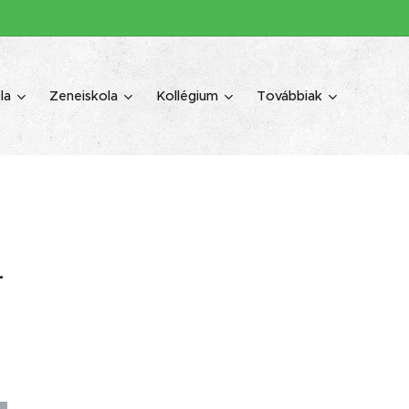
la
Zeneiskola
Kollégium
Továbbiak
a