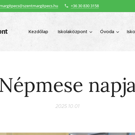
margitpecs@szentmargitpecs.hu
+36 30 830 3158
ont
Kezdőlap
Iskolaközpont
Óvoda
Isko
Népmese napj
2025.10.01