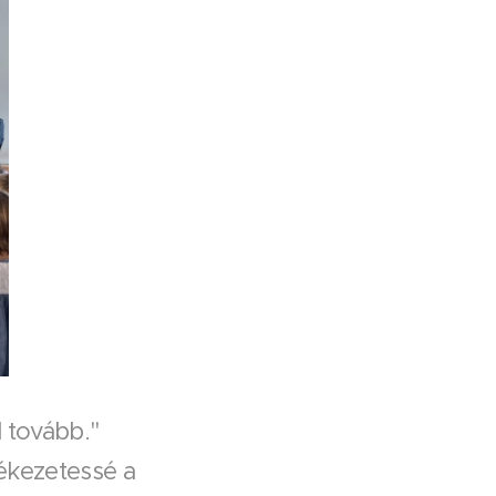
 tovább."
ékezetessé a