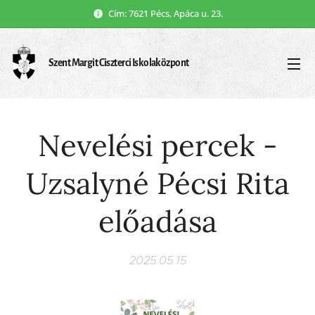
Cím: 7621 Pécs, Apáca u. 23.
Szent Margit Ciszterci Iskolaközpont
Nevelési percek -
Uzsalyné Pécsi Rita
előadása
2025.05.15