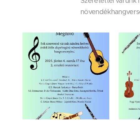
Szeretettel várunk
növendékhangverse