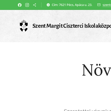
Cím: 7621 Pécs, Apáca u. 23.
szent
Szent Margit Ciszterci Iskolaközp
Növ