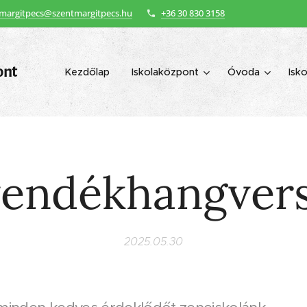
margitpecs@szentmargitpecs.hu
+36 30 830 3158
ont
Kezdőlap
Iskolaközpont
Óvoda
Isko
endékhangver
2025.05.30