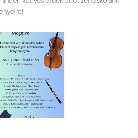
 minden kedves érdeklődőt zeneiskolánk
nyeire!