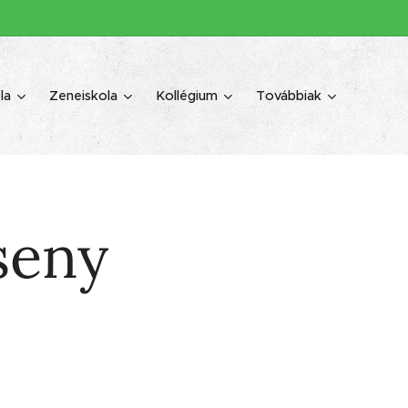
la
Zeneiskola
Kollégium
Továbbiak
seny