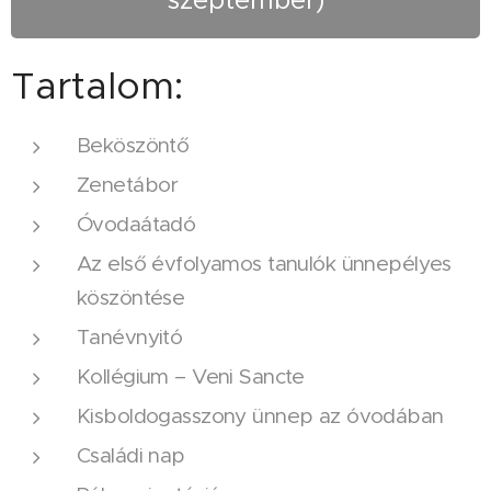
szeptember)
Tartalom:
Beköszöntő
Zenetábor
Óvodaátadó
Az első évfolyamos tanulók ünnepélyes
köszöntése
Tanévnyitó
Kollégium – Veni Sancte
Kisboldogasszony ünnep az óvodában
Családi nap