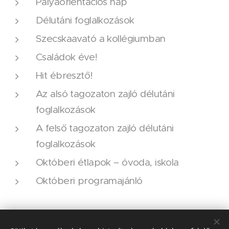
Pályaorientációs nap
Délutáni foglalkozások
Szecskaavató a kollégiumban
Családok éve!
Hit ébresztő!
Az alsó tagozaton zajló délutáni
foglalkozások
A felső tagozaton zajló délutáni
foglalkozások
Októberi étlapok – óvoda, iskola
Októberi programajánló
Share