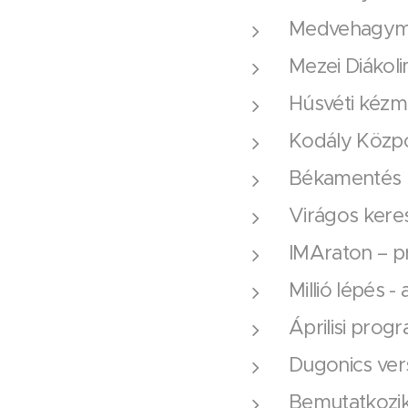
Medvehagyma
Mezei Diákol
Húsvéti kézm
Kodály Közp
Békamentés
Virágos kere
IMAraton – p
Millió lépés - 
Áprilisi prog
Dugonics ve
Bemutatkozik