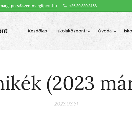
margitpecs@szentmargitpecs.hu
+36 30 830 3158
ont
Kezdőlap
Iskolaközpont
Óvoda
Isko
nikék (2023 már
2023.03.31