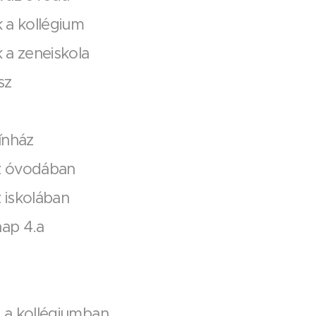
 a kollégium
 a zeneiskola
sz
ínház
az óvodában
z iskolában
nap 4.a
a a kollégiumban