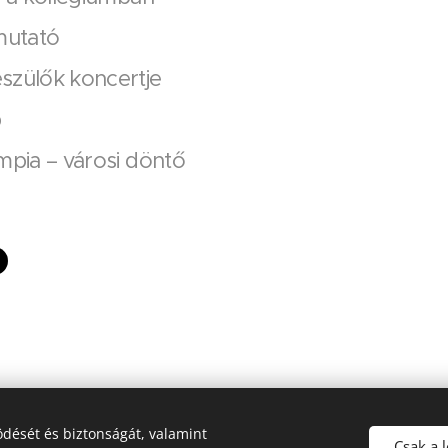
utató
szülők koncertje
p
mpia – városi döntő
dését és biztonságát, valamint
rci Óvoda, Általános Iskola, Alapfokú Művészeti Iskola és Kollé
Csak a 