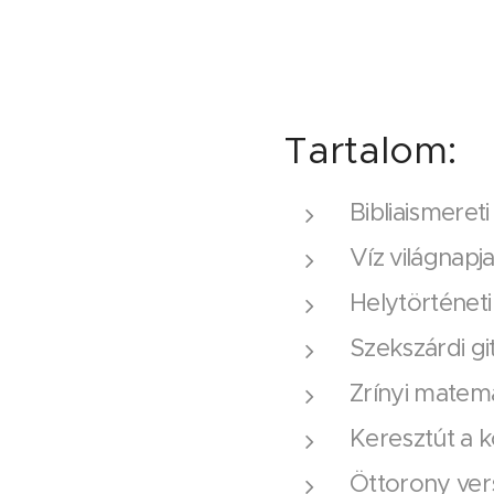
Tartalom:
Bibliaismeret
Víz világnap
Helytörténeti
Szekszárdi g
Zrínyi matem
Keresztút a 
Öttorony ve