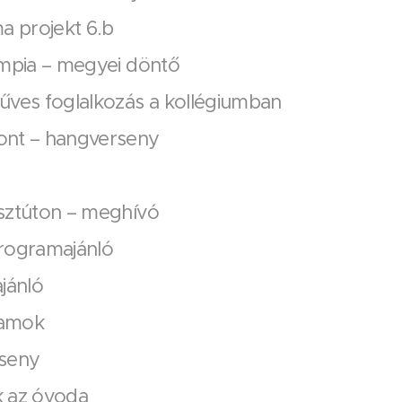
 projekt 6.b
impia – megyei döntő
űves foglalkozás a kollégiumban
ont – hangverseny
sztúton – meghívó
rogramajánló
ajánló
ramok
rseny
 az óvoda