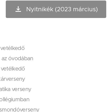
Nyitnikék (2023 március)
i vetélkedő
ja az óvodában
 vetélkedő
itárverseny
atika verseny
kollégiumban
rsmondóverseny