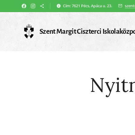
Cím: 7621 Pécs, Apáca u. 23.
szent
Szent Margit Ciszterci Iskolaközp
Nyit