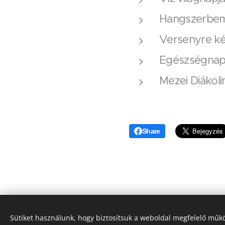
Hangszerbem
Versenyre ké
Egészségna
Mezei Diákoli
Share
Sütiket használunk, hogy biztosítsuk a weboldal megfelelő műkö
© 2025
Szent Margit Ciszte