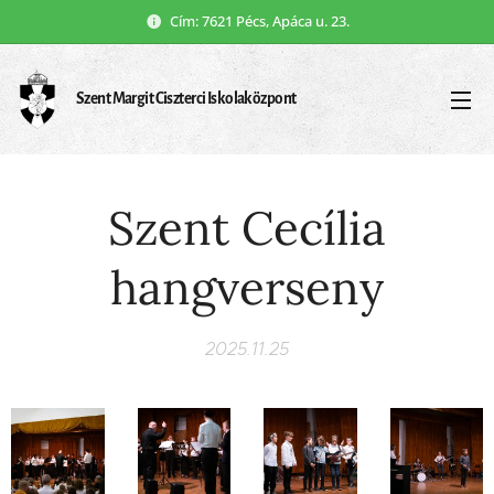
Cím: 7621 Pécs, Apáca u. 23.
Szent Margit Ciszterci Iskolaközpont
Szent Cecília
hangverseny
2025.11.25