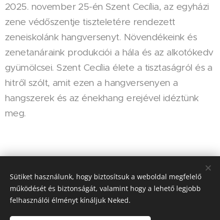
2025. november 25-én Szent Cecília, az egyházi
zene védőszentje tiszteletére rendezett
zeneiskolánk hangversenyt. Növendékeink és
zenetanáraink produkciói a hála és az alkotókedv
gyümölcsei. Szent Cecília élete a tisztaságról és a
hitről szólt, amit ezen a hangversenyen a
hangszerek és az énekhang erejével idéztünk
meg.
Share
Sütiket használunk, hogy biztosítsuk a weboldal megfelelő
működését és biztonságát, valamint hogy a lehető legjobb
felhasználói élményt kínáljuk Neked.