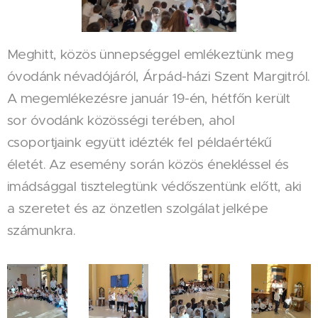
Meghitt, közös ünnepséggel emlékeztünk meg
óvodánk névadójáról, Árpád-házi Szent Margitról.
A megemlékezésre január 19-én, hétfőn került
sor óvodánk közösségi terében, ahol
csoportjaink együtt idézték fel példaértékű
életét. Az esemény során közös énekléssel és
imádsággal tisztelegtünk védőszentünk előtt, aki
a szeretet és az önzetlen szolgálat jelképe
számunkra.