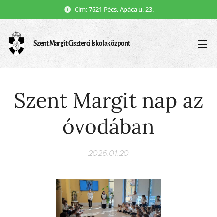
Cím: 7621 Pécs, Apáca u. 23.
Szent Margit Ciszterci Iskolaközpont
Szent Margit nap az
óvodában
2026.01.20