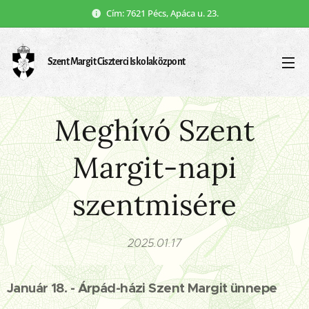
Cím: 7621 Pécs, Apáca u. 23.
Szent Margit Ciszterci Iskolaközpont
Meghívó Szent
Margit-napi
szentmisére
2025.01.17
Január 18. - Árpád-házi Szent Margit ünnepe