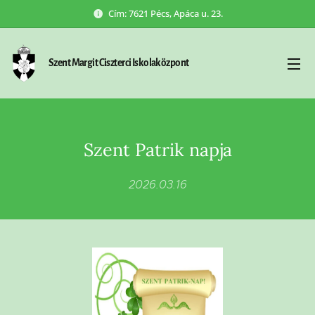
Cím: 7621 Pécs, Apáca u. 23.
Szent Margit Ciszterci Iskolaközpont
Szent Patrik napja
2026.03.16