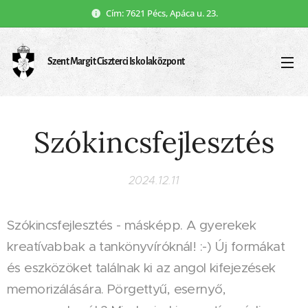
Cím: 7621 Pécs, Apáca u. 23.
Szent Margit Ciszterci Iskolaközpont
Szókincsfejlesztés
2024.12.11
Szókincsfejlesztés - másképp. A gyerekek
kreatívabbak a tankönyvíróknál! :-) Új formákat
és eszközöket találnak ki az angol kifejezések
memorizálására. Pörgettyű, esernyő,