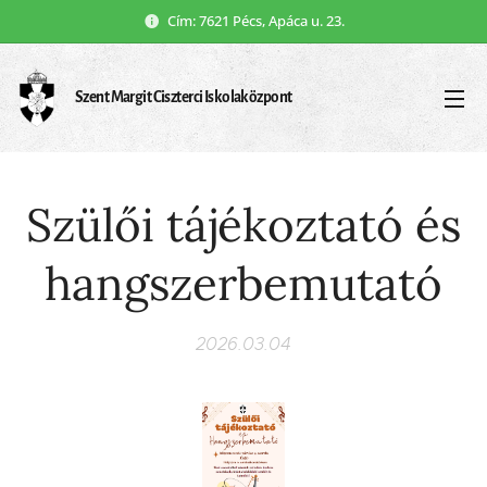
Cím: 7621 Pécs, Apáca u. 23.
Szent Margit Ciszterci Iskolaközpont
Szülői tájékoztató és
hangszerbemutató
2026.03.04