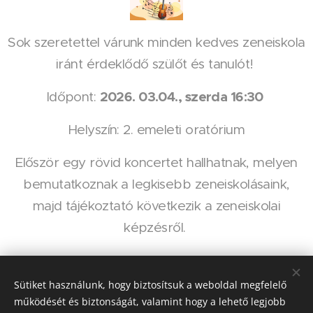
Sok szeretettel várunk minden kedves zeneiskola
iránt érdeklődő szülőt és tanulót!
2026. 03.04., szerda 16:30
Időpont:
Helyszín: 2. emeleti oratórium
Először egy rövid koncertet hallhatnak, melyen
bemutatkoznak a legkisebb zeneiskolásaink,
majd tájékoztató következik a zeneiskolai
képzésről.
Share
Sütiket használunk, hogy biztosítsuk a weboldal megfelelő
működését és biztonságát, valamint hogy a lehető legjobb