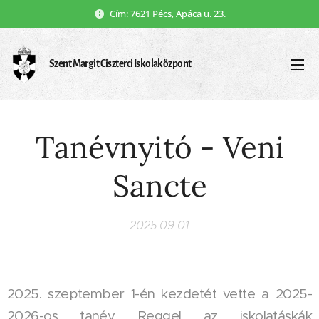
Cím: 7621 Pécs, Apáca u. 23.
Szent Margit Ciszterci Iskolaközpont
Tanévnyitó - Veni
Sancte
2025.09.01
2025. szeptember 1-én kezdetét vette a 2025-
2026-os tanév. Reggel az iskolatáskák