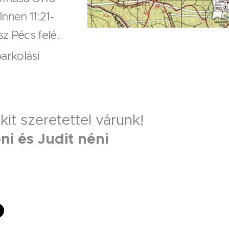
nnen 11:21-
z Pécs felé.
arkolási
it szeretettel várunk!
ni és Judit néni