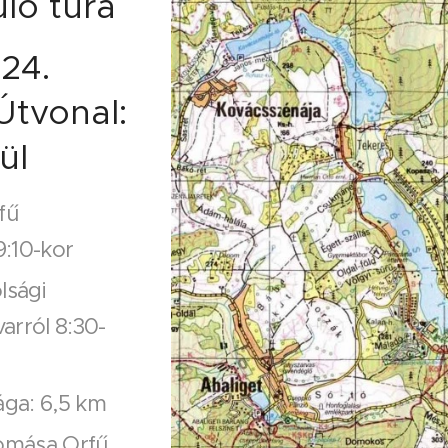
ülő túra
24.
 Útvonal:
ül
fű
:10-kor
lsági
arról 8:30-
ága: 6,5 km
lomása Orfű