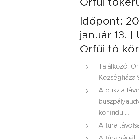
Orfűi tóker
Időpont: 20
január 13. |
Orfűi tó kör
Találkozó: Or
Községháza 9
A busz a távo
buszpályaudv
kor indul…
A túra távols
A túra végál