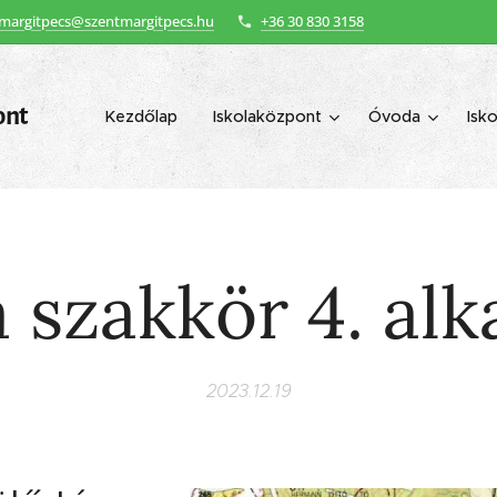
margitpecs@szentmargitpecs.hu
+36 30 830 3158
ont
Kezdőlap
Iskolaközpont
Óvoda
Isko
 szakkör 4. al
2023.12.19