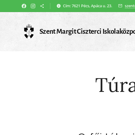
Cím: 7621 Pécs, Apáca u. 23.
szent
Szent Margit Ciszterci Iskolaközp
Túra