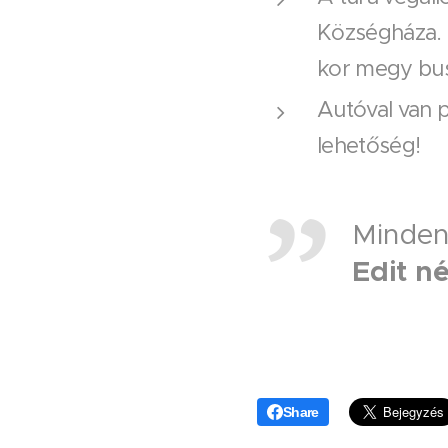
Községháza. I
kor megy bus
Autóval van p
lehetőség!
Mindenk
Edit né
Share