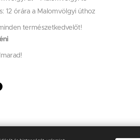
s: 12 órára a Malomvölgyi úthoz
 minden természetkedvelőt!
éni
elmarad!