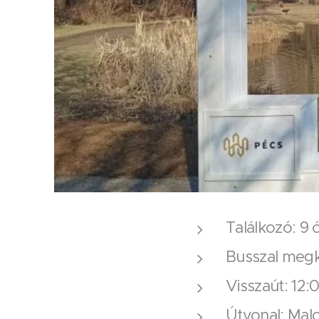
Találkozó: 9 
Busszal megkö
Visszaút: 12:
Útvonal: Mal