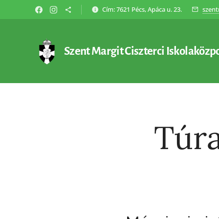
Cím: 7621 Pécs, Apáca u. 23.
szent
Szent Margit Ciszterci Iskolaközp
Túra