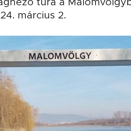
rágnéző túra a Malomvölgyb
24. március 2.