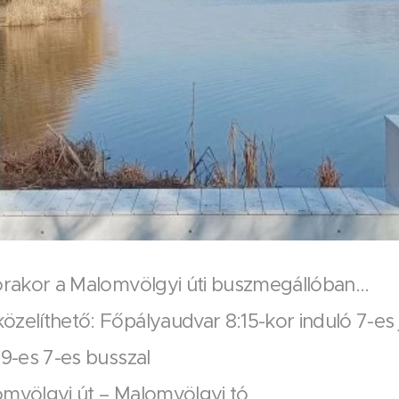
órakor a Malomvölgyi úti buszmegállóban...
zelíthető: Főpályaudvar 8:15-kor induló 7-es j
09-es 7-es busszal
omvölgyi út – Malomvölgyi tó