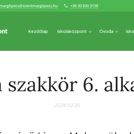
margitpecs@szentmargitpecs.hu
+36 30 830 3158
ont
Kezdőlap
Iskolaközpont
Óvoda
Isko
 szakkör 6. al
2024.02.25