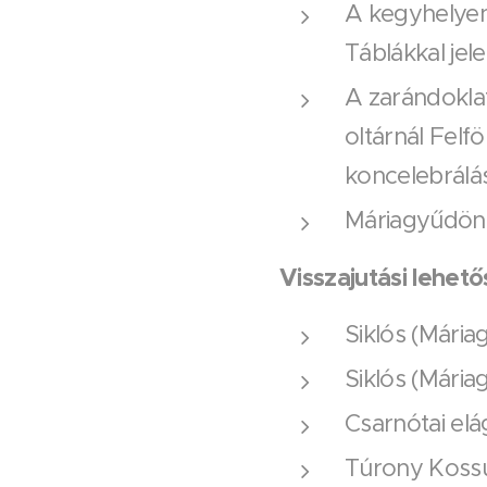
A kegyhelyen 
Táblákkal jel
A zarándoklat
oltárnál Felf
koncelebrálás
Máriagyűdön 
Visszajutási lehet
Siklós (Mária
Siklós (Mária
Csarnótai elá
Túrony Kossut