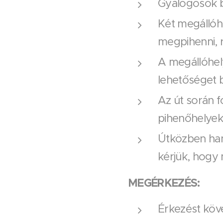
Gyalogosok b
Két megállóhe
megpihenni, 
A megállóhely
lehetőséget b
Az út során f
pihenőhelyek
Útközben han
kérjük, hogy
MEGÉRKEZÉS:
Érkezést köv