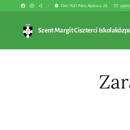
Cím: 7621 Pécs, Apáca u. 23.
szent
Szent Margit Ciszterci Iskolaközp
Zar