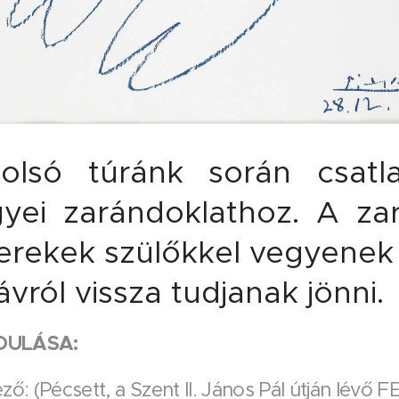
tolsó túránk során csatl
ei zarándoklathoz. A za
erekek szülőkkel vegyenek
ávról vissza tudjanak jönni.
DULÁSA:
ző: (Pécsett, a Szent II. János Pál útján lévő