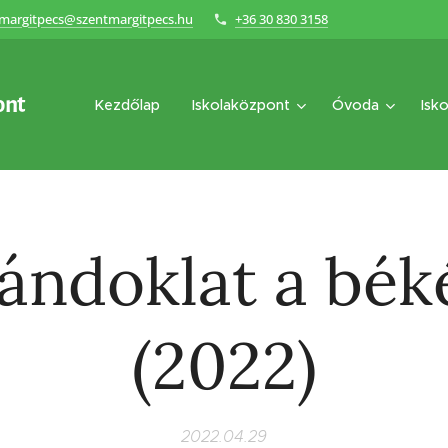
margitpecs@szentmargitpecs.hu
+36 30 830 3158
ont
Kezdőlap
Iskolaközpont
Óvoda
Isko
ándoklat a bék
(2022)
2022.04.29