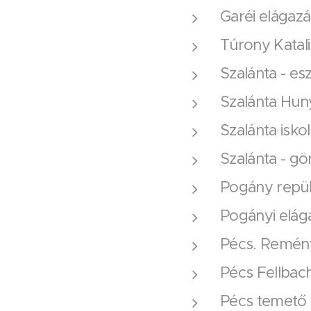
Garéi elágazá
Túrony Katali
Szalánta - esz
Szalánta Huny
Szalánta isko
Szalánta - gö
Pogány repülő
Pogányi elága
Pécs. Remény
Pécs Fellbach
Pécs temető 