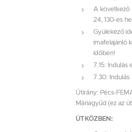
A következő p
24, 130-es hel
Gyülekező ide
imafelajánló 
időben!
7.15: Indulás 
7.30: Indulás
Útirány: Pécs-FEMA 
Máriagyűd (ez az út
ÚTKÖZBEN: