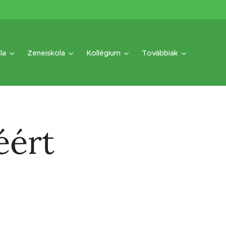
la
Zeneiskola
Kollégium
Továbbiak
éért