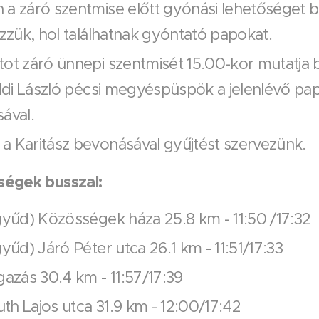
a záró szentmise előtt gyónási lehetőséget bi
ezzük, hol találhatnak gyóntató papokat.
ot záró ünnepi szentmisét 15.00-kor mutatja 
öldi László pécsi megyéspüspök a jelenlévő pa
ával.
a Karitász bevonásával gyűjtést szervezünk.
őségek busszal:
gyűd) Közösségek háza 25.8 km - 11:50 /17:32
gyűd) Járó Péter utca 26.1 km - 11:51/17:33
gazás 30.4 km - 11:57/17:39
h Lajos utca 31.9 km - 12:00/17:42